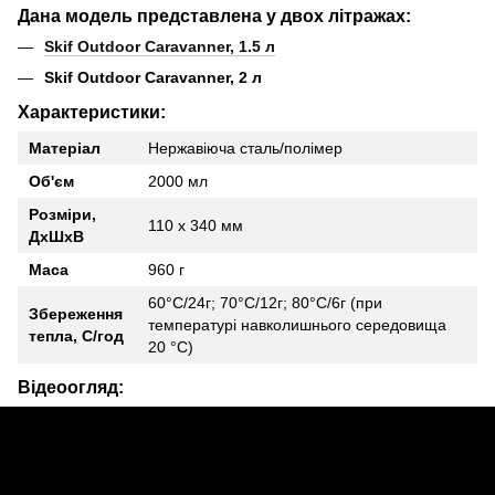
Дана модель представлена у двох літражах:
Skif Outdoor Caravanner
, 1.5 л
Skif Outdoor Caravanner, 2 л
Характеристики:
Матеріал
Нержавіюча сталь/полімер
Об'єм
2000 мл
Розміри,
110 х 340 мм
ДхШхВ
Маса
960 г
60°С/24г; 70°С/12г; 80°С/6г (при
Збереження
температурі навколишнього середовища
тепла, C/год
20 °С)
Відеоогляд: