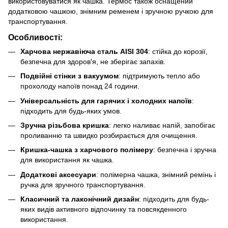
використовуватися як чашка. Термос також оснащений
додатковою чашкою, знімним ременем і зручною ручкою для
транспортування.
Особливості:
Харчова нержавіюча сталь AISI 304
: стійка до корозії,
безпечна для здоров'я, не зберігає запахів.
Подвійні стінки з вакуумом
: підтримують тепло або
прохолоду напоїв понад 24 години.
Універсальність для гарячих і холодних напоїв
:
підходить для будь-яких умов.
Зручна різьбова кришка
: легко наливає напій, запобігає
проливанню та швидко розбирається для очищення.
Кришка-чашка з харчового полімеру
: безпечна і зручна
для використання як чашка.
Додаткові аксесуари
: полімерна чашка, знімний ремінь і
ручка для зручного транспортування.
Класичний та лаконічний дизайн
: підходить для будь-
яких видів активного відпочинку та повсякденного
використання.