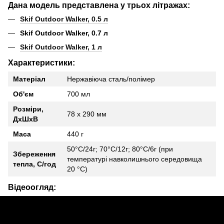
Дана модель представлена у трьох літражах:
Skif Outdoor Walker, 0.5 л
Skif Outdoor Walker, 0.7 л
Skif Outdoor Walker, 1 л
Характеристики:
Матеріал
Нержавіюча сталь/полімер
Об'єм
700 мл
Розміри,
78 х 290 мм
ДхШхВ
Маса
440 г
50°С/24г; 70°С/12г; 80°С/6г (при
Збереження
температурі навколишнього середовища
тепла, C/год
20 °С)
Відеоогляд: