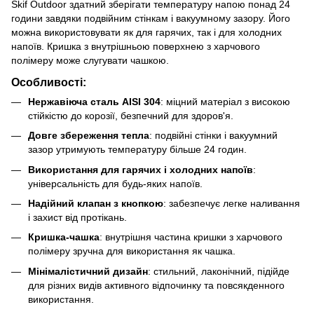
Skif Outdoor здатний зберігати температуру напою понад 24
години завдяки подвійним стінкам і вакуумному зазору. Його
можна використовувати як для гарячих, так і для холодних
напоїв. Кришка з внутрішньою поверхнею з харчового
полімеру може слугувати чашкою.
Особливості:
Нержавіюча сталь AISI 304
: міцний матеріал з високою
стійкістю до корозії, безпечний для здоров'я.
Довге збереження тепла
: подвійні стінки і вакуумний
зазор утримують температуру більше 24 годин.
Використання для гарячих і холодних напоїв
:
універсальність для будь-яких напоїв.
Надійний клапан з кнопкою
: забезпечує легке наливання
і захист від протікань.
Кришка-чашка
: внутрішня частина кришки з харчового
полімеру зручна для використання як чашка.
Мінімалістичний дизайн
: стильний, лаконічний, підійде
для різних видів активного відпочинку та повсякденного
використання.