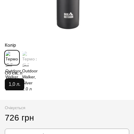
Колір
Об'єм, л
1,0 л.
Очікується
726 грн