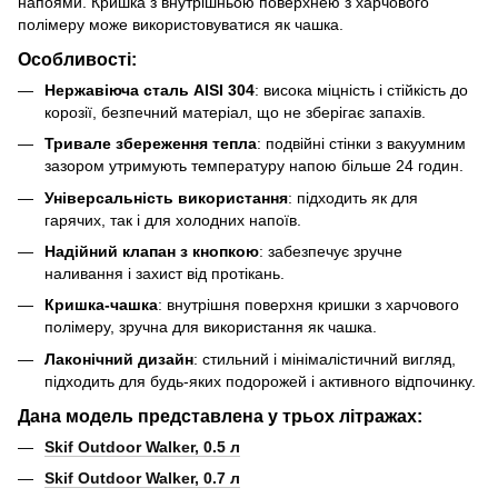
напоями. Кришка з внутрішньою поверхнею з харчового
полімеру може використовуватися як чашка.
Особливості:
Нержавіюча сталь AISI 304
: висока міцність і стійкість до
корозії, безпечний матеріал, що не зберігає запахів.
Тривале збереження тепла
: подвійні стінки з вакуумним
зазором утримують температуру напою більше 24 годин.
Універсальність використання
: підходить як для
гарячих, так і для холодних напоїв.
Надійний клапан з кнопкою
: забезпечує зручне
наливання і захист від протікань.
Кришка-чашка
: внутрішня поверхня кришки з харчового
полімеру, зручна для використання як чашка.
Лаконічний дизайн
: стильний і мінімалістичний вигляд,
підходить для будь-яких подорожей і активного відпочинку.
Дана модель представлена у трьох літражах:
Skif Outdoor Walker, 0.5 л
Skif Outdoor Walker, 0.7 л