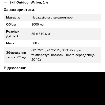
Skif Outdoor Walker, 1 л
Характеристики:
Матеріал
Нержавіюча сталь/полімер
Об'єм
1000 мл
Розміри,
85 х 310 мм
ДхШхВ
Маса
560 г
60°С/24г; 74°С/12г; 80°С/6г (при
Збереження
температурі навколишнього середовища
тепла, C/год
20 °С)
Відеоогляд: