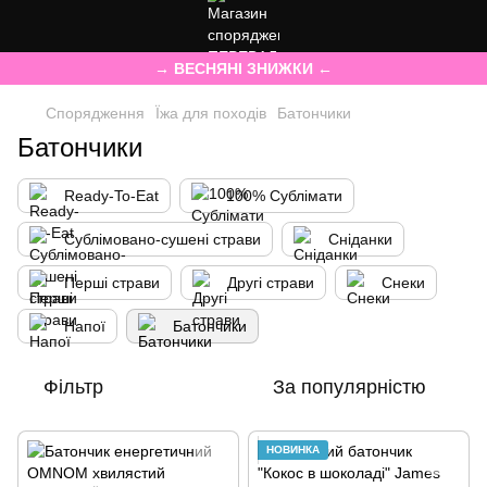
→ ВЕСНЯНІ ЗНИЖКИ ←
Спорядження
Їжа для походів
Батончики
Батончики
Ready-To-Eat
100% Сублімати
Сублімовано-сушені страви
Сніданки
Перші страви
Другі страви
Снеки
Напої
Батончики
Фільтр
За популярністю
НОВИНКА