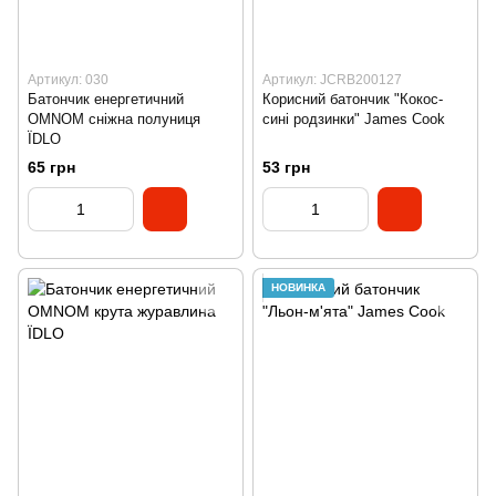
Артикул: 030
Артикул: JCRB200127
Батончик енергетичний
Корисний батончик "Кокос-
OMNOM сніжна полуниця
сині родзинки" James Cook
ЇDLO
65 грн
53 грн
НОВИНКА