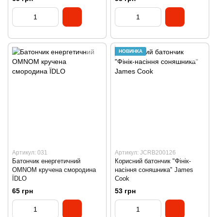
НОВИНКА
Артикул: 031
Артикул: JCRB200126
Батончик енергетичний
Корисний батончик "Фінік-
OMNOM кручена смородина
насіння соняшника" James
ЇDLO
Cook
65 грн
53 грн