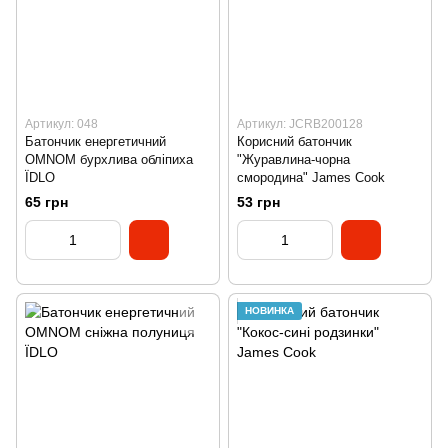
Артикул: 048
Артикул: JCRB200128
Батончик енергетичний
Корисний батончик
OMNOM бурхлива обліпиха
"Журавлина-чорна
ЇDLO
смородина" James Cook
65 грн
53 грн
НОВИНКА