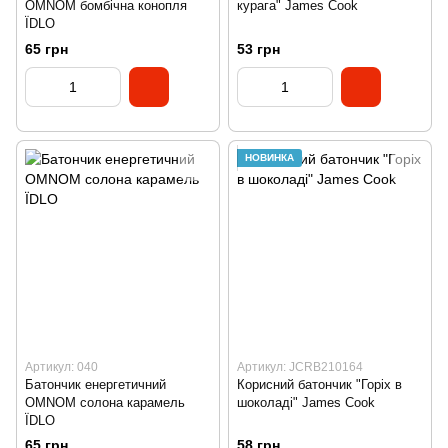
OMNOM бомбічна конопля
курага" James Cook
ЇDLO
65 грн
53 грн
НОВИНКА
Артикул: 040
Артикул: JCRB210164
Батончик енергетичний
Корисний батончик "Горіх в
OMNOM солона карамель
шоколаді" James Cook
ЇDLO
65 грн
58 грн