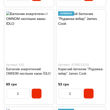
НОВИНКА
Артикул: 032
Артикул: JCRB210225
Батончик енергетичний
Корисний батончик "Родзинка-
OMNOM неспішне какао ЇDLO
імбир" James Cook
65 грн
53 грн