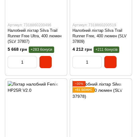
Артикул: 7318860200496
Артикул: 7318860200519
Налобний ліхтар Silva Trail
Налобний ліхтар Silva Trail
Runner Free Ultra, 400 люмен
Runner Free, 400 люмен (SLV
(SLV 37807)
37809)
5 668 грн
4 212 грн
+283 бонуси
+211 бонусів
−30%
+51 БОНУС