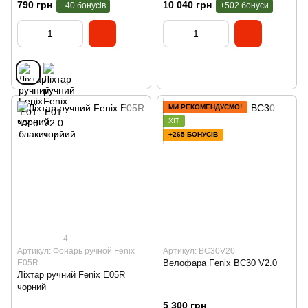
790 грн
10 040 грн
+40 бонусів
+502 бонуси
МИ РЕКОМЕНДУЄМО!
ХІТ
+265 БОНУСІВ
4
Артикул: Фонарь ручной Fenix
Артикул: BC30V20
E05R
Велофара Fenix BC30 V2.0
Ліхтар ручний Fenix E05R
чорний
5 300 грн