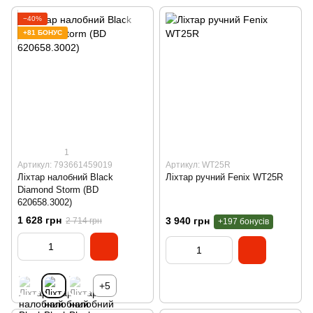
−40%
+81 БОНУС
1
Артикул: 793661459019
Артикул: WT25R
Ліхтар налобний Black
Ліхтар ручний Fenix WT25R
Diamond Storm (BD
620658.3002)
1 628 грн
3 940 грн
2 714 грн
+197 бонусів
+5