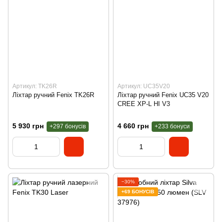
Артикул: TK26R
Артикул: UC35V20
Ліхтар ручний Fenix TK26R
Ліхтар ручний Fenix UC35 V20
CREE XP-L HI V3
5 930 грн
4 660 грн
+297 бонусів
+233 бонуси
−30%
+69 БОНУСІВ