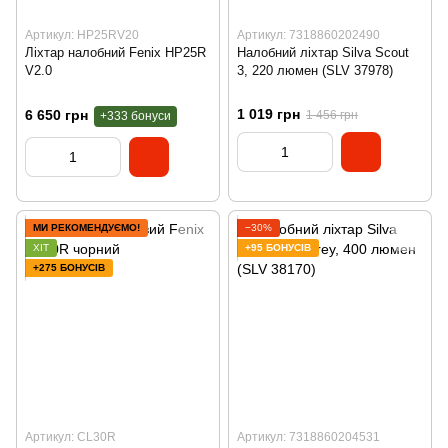
Артикул: HP25RV20
Артикул: 7318860202490
Ліхтар налобний Fenix HP25R
Налобний ліхтар Silva Scout
V2.0
3, 220 люмен (SLV 37978)
1 019 грн
6 650 грн
1 456 грн
+333 бонуси
МИ РЕКОМЕНДУЄМО!
−30%
ХІТ
+95 БОНУСІВ
+275 БОНУСІВ
Артикул: CL30R
Артикул: 7318860204531