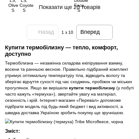
Показати ще 20 товарів
Назад
Вперед
1
з 10
Купити термобілизну — тепло, комфорт,
доступно
Термобілизна — незамінна складова екіпірування взимку,
восени та ранньою весною. Правильно підібраний комплект
утримує оптимальну температуру тіла, відводить вологу та
зберігає відчуття сухості під час сходжень, пробіжок чи міських
прогулянок. Якщо ви вирішили
купити термобілизну
(у побуті
часто кажуть «термуха»), звертайте увагу на матеріал,
сезонність і крій. Інтернет-магазин «Перевал» допоможе
підібрати модель під будь-який бюджет і вид активності, а
швидка доставка Україною зробить покупку ще зручнішою.
Зміст: