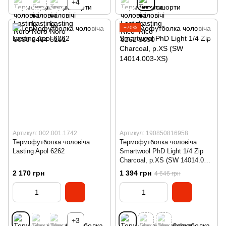
+4
−70%
Артикул: 002.001.1742
Артикул: 190850816958
Термофутболка чоловіча
Термофутболка чоловіча
Lasting Apol 6262
Smartwool PhD Light 1/4 Zip
Charcoal, р.XS (SW 14014.003-
XS)
2 170 грн
1 394 грн
4 646 грн
+3