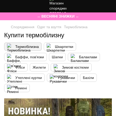
→ ВЕСНЯНІ ЗНИЖКИ ←
Спорядження
Одяг та взуття
Термобілизна
Купити термобілизну
Термобілизна
Шкарпетки
Баффи, пов'язки
Шапки
Балаклави
Фліси
Жилети
Зимові костюми
Утеплені куртки
Рукавички
Бахіли
Ремені