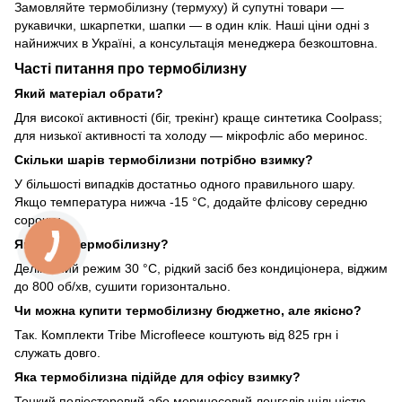
Замовляйте термобілизну (термуху) й супутні товари —
рукавички, шкарпетки, шапки — в один клік. Наші ціни одні з
найнижчих в Україні, а консультація менеджера безкоштовна.
Часті питання про термобілизну
Який матеріал обрати?
Для високої активності (біг, трекінг) краще синтетика Coolpass;
для низької активності та холоду — мікрофліс або меринос.
Скільки шарів термобілизни потрібно взимку?
У більшості випадків достатньо одного правильного шару.
Якщо температура нижча -15 °C, додайте флісову середню
сорочку.
Як прати термобілизну?
Делікатний режим 30 °C, рідкий засіб без кондиціонера, віджим
до 800 об/хв, сушити горизонтально.
Чи можна купити термобілизну бюджетно, але якісно?
Так. Комплекти Tribe Microfleece коштують від 825 грн і
служать довго.
Яка термобілизна підійде для офісу взимку?
Тонкий поліестеровий або мериносовий лонгслів щільністю