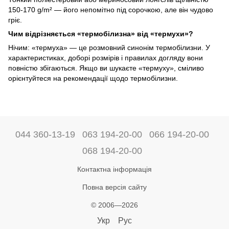
150-170 g/m² — його непомітно під сорочкою, але він чудово
гріє.
Чим відрізняється «термобілизна» від «термухи»?
Нічим: «термуха» — це розмовний синонім термобілизни. У
характеристиках, доборі розмірів і правилах догляду вони
повністю збігаються. Якщо ви шукаєте «термуху», сміливо
орієнтуйтеся на рекомендації щодо термобілизни.
044 360-13-19
063 194-20-00
066 194-20-00
068 194-20-00
Контактна інформація
Повна версія сайту
© 2006—2026
Укр
Рус