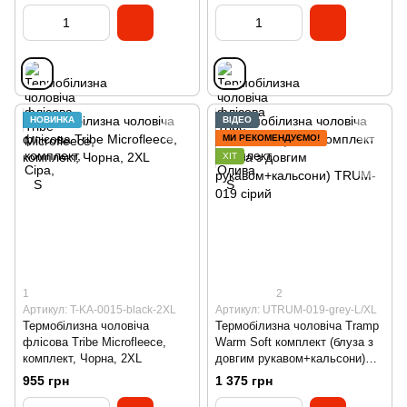
НОВИНКА
ВІДЕО
МИ РЕКОМЕНДУЄМО!
ХІТ
1
2
Артикул: T-KA-0015-black-2XL
Артикул: UTRUM-019-grey-L/XL
Термобілизна чоловіча
Термобілизна чоловіча Tramp
флісова Tribe Microfleece,
Warm Soft комплект (блуза з
комплект, Чорна, 2XL
довгим рукавом+кальсони)
TRUM-019 сірий
955 грн
1 375 грн