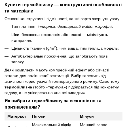
Купити термобілизну — конструктивні особливості
та матеріали
Основні конструктивні відмінності, на які варто звернути увагу:
Тип плетіння:
інтерлок, двошаровий waffle, мікрофліс
;
Шви: безшовна технологія або пласкі — мінімізують
натирання;
2
Щільність тканини (g/m
): чим вища, тим тепліша модель;
Антибактеріальні просочення, що запобігають появі
запаху.
Деякі комплекти мають компресійний ефект або сітчасті
вставки для поліпшеної вентиляції. Вибір залежить від
активності користувача й температурного режиму. Саме тому
термобілизна
(тобто «термуха») підбирається під конкретну
задачу, а не універсально «на всі випадки».
Як вибрати термобілизну за сезонністю та
призначенням?
Матеріал
Плюси
Мінуси
Максимальний відвід
Менший запас