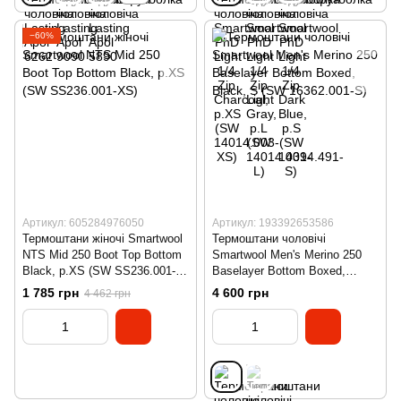
−60%
Артикул: 605284976050
Артикул: 193392653586
Термоштани жіночі Smartwool
Термоштани чоловічі
NTS Mid 250 Boot Top Bottom
Smartwool Men's Merino 250
Black, р.XS (SW SS236.001-
Baselayer Bottom Boxed,
XS)
Black, S (SW 16362.001-S)
1 785 грн
4 600 грн
4 462 грн