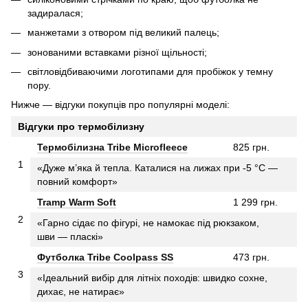
задиралася;
манжетами з отвором під великий палець;
зонованими вставками різної щільності;
світловідбиваючими логотипами для пробіжок у темну
пору.
Нижче — відгуки покупців про популярні моделі:
Відгуки про термобілизну
Термобілизна Tribe Microfleece
825 грн.
1
«Дуже м’яка й тепла. Каталися на лижах при -5 °C —
повний комфорт»
Tramp Warm Soft
1 299 грн.
2
«Гарно сідає по фігурі, не намокає під рюкзаком,
шви — пласкі»
Футболка Tribe Coolpass SS
473 грн.
3
«Ідеальний вибір для літніх походів: швидко сохне,
дихає, не натирає»