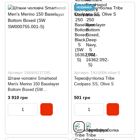
НОВИНКА
Артикул: 194904237195
Артикул: T-KI-0006-olive-S
Штани чоловічі Smartwool
Термофутболка Tribe
Men's Merino 150 Baselayer
Coolpass SS, Оlive S
Bоttоm Boxed (SW
SW000755.001-S)
3 910 грн
501 грн