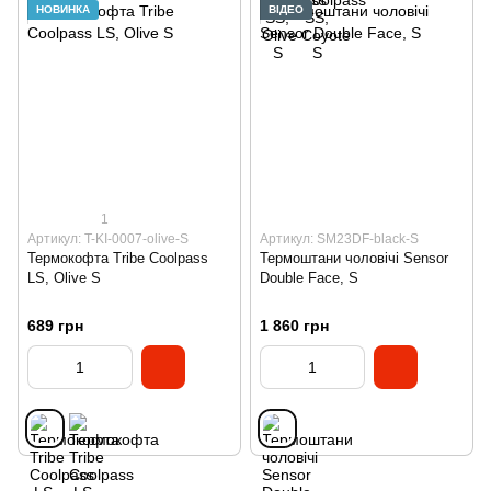
НОВИНКА
ВІДЕО
1
Артикул: T-KI-0007-olive-S
Артикул: SM23DF-black-S
Термокофта Tribe Coolpass
Термоштани чоловічі Sensor
LS, Оlive S
Double Face, S
689 грн
1 860 грн