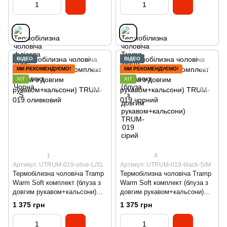
ВІДЕО
ВІДЕО
МИ РЕКОМЕНДУЄМО!
МИ РЕКОМЕНДУЄМО!
ХІТ
ХІТ
1
4
Артикул: UTRUM-019-olive-L/XL
Артикул: UTRUM-019-black-S/M
Термобілизна чоловіча Tramp
Термобілизна чоловіча Tramp
Warm Soft комплект (блуза з
Warm Soft комплект (блуза з
довгим рукавом+кальсони)
довгим рукавом+кальсони)
TRUM-019 оливковий
TRUM-019 чорний
1 375 грн
1 375 грн