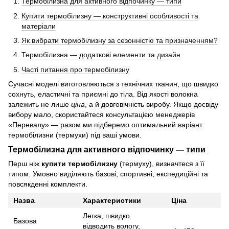
Термобілизна для активного відпочинку — типи
Купити термобілизну — конструктивні особливості та
матеріали
Як вибрати термобілизну за сезонністю та призначенням?
Термобілизна — додаткові елементи та дизайн
Часті питання про термобілизну
Сучасні моделі виготовляються з технічних тканин, що швидко
сохнуть, еластичні та приємні до тіла. Від якості волокна
залежить не лише
ціна
, а й довговічність виробу. Якщо досвіду
вибору мало, скористайтеся консультацією менеджерів
«Перевалу» — разом ми підберемо оптимальний варіант
термобілизни (термухи) під ваші умови.
Термобілизна для активного відпочинку — типи
Перш ніж
купити термобілизну
(термуху), визначтеся з її
типом. Умовно виділяють базові, спортивні, експедиційні та
повсякденні комплекти.
Назва
Характеристики
Ціна
Легка, швидко
Базова
відводить вологу,