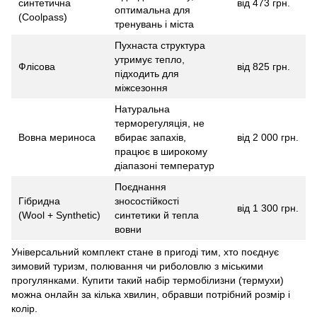
синтетична
від 473 грн.
оптимальна для
(Coolpass)
тренувань і міста
Пухнаста структура
утримує тепло,
Флісова
від 825 грн.
підходить для
міжсезоння
Натуральна
терморегуляція, не
Вовна мериноса
вбирає запахів,
від 2 000 грн.
працює в широкому
діапазоні температур
Поєднання
Гібридна
зносостійкості
від 1 300 грн.
(Wool + Synthetic)
синтетики й тепла
вовни
Універсальний комплект стане в пригоді тим, хто поєднує
зимовий туризм, полювання чи риболовлю з міськими
прогулянками. Купити такий набір термобілизни (термухи)
можна онлайн за кілька хвилин, обравши потрібний розмір і
колір.