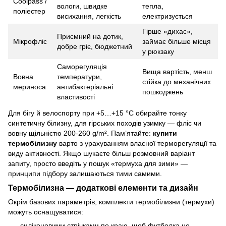
Coolpass /
вологи, швидке
тепла,
поліестер
висихання, легкість
електризується
Гірше «дихає»,
Приємний на дотик,
Мікрофліс
займає більше місця
добре гріє, бюджетний
у рюкзаку
Саморегуляція
Вища вартість, менш
Вовна
температури,
стійка до механічних
мериноса
антибактеріальні
пошкоджень
властивості
Для бігу й велоспорту при +5…+15 °C обирайте тонку
синтетичну білизну, для гірських походів узимку — фліс чи
вовну щільністю 200-260 g/m². Пам’ятайте:
купити
термобілизну
варто з урахуванням власної терморегуляції та
виду активності. Якщо шукаєте більш розмовний варіант
запиту, просто введіть у пошук «термуха для зими» —
принципи підбору залишаються тими самими.
Термобілизна — додаткові елементи та дизайн
Окрім базових параметрів, комплекти термобілизни (термухи)
можуть оснащуватися:
силіконовими стрічками по краю, щоб футболка не