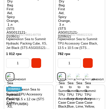
Артикул: 9327868149759
Артикул: 9327868022328
Гермочохол Sea to Summit
Гермочехол Sea to Summit
Hydraulic Packing Cube, XS,
TPU Accessory Case Black,
Jet Black (STS ASG015121-
13.5 х 10.5 см (STS
030101)
AACTPUSBK)
1 012 грн
782 грн
НОВИНКА