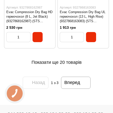
Артикул: 9327868162987
Артикул: 9327868163083
Evac Compression Dry Bag HD
Evac Compression Dry Bag UL
гермочохол (8 L, Jet Black)
гермочохол (13 L, High Rise)
(9327868162987) (STS
(9327868163083) (STS
ASG011041-040101)
ASG011051-051817)
2 530 грн
1 913 грн
Показати ще 20 товарів
Назад
Вперед
1
з 3