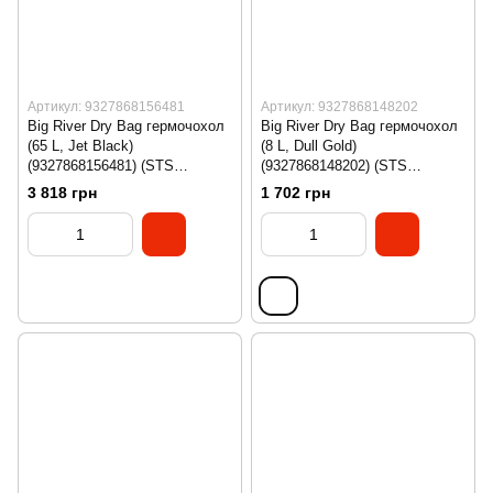
Артикул: 9327868156481
Артикул: 9327868148202
Big River Dry Bag гермочохол
Big River Dry Bag гермочохол
(65 L, Jet Black)
(8 L, Dull Gold)
(9327868156481) (STS
(9327868148202) (STS
ASG012041-090121)
ASG012041-040308)
3 818 грн
1 702 грн