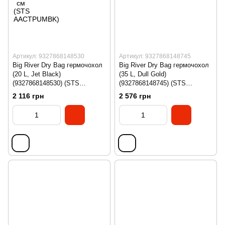
Артикул: 9327868148530
Артикул: 9327868148745
Big River Dry Bag гермочохол
Big River Dry Bag гермочохол
(20 L, Jet Black)
(35 L, Dull Gold)
(9327868148530) (STS
(9327868148745) (STS
ASG012041-060113)
ASG012041-070320)
2 116 грн
2 576 грн