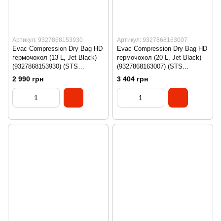
Артикул: 9327868153930
Артикул: 9327868163007
Evac Compression Dry Bag HD
Evac Compression Dry Bag HD
гермочохол (13 L, Jet Black)
гермочохол (20 L, Jet Black)
(9327868153930) (STS
(9327868163007) (STS
ASG011041-050102)
ASG011041-060103)
2 990 грн
3 404 грн