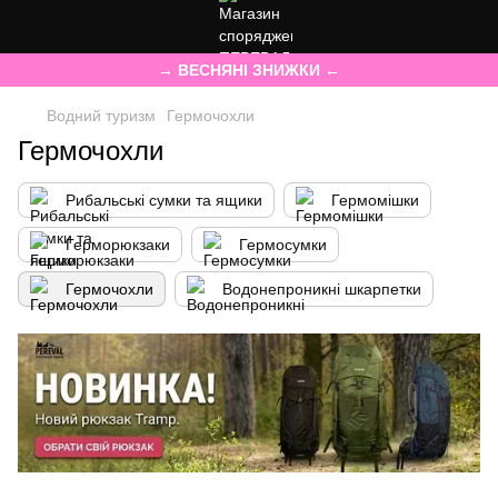
→ ВЕСНЯНІ ЗНИЖКИ ←
Водний туризм
Гермочохли
Гермочохли
Рибальські сумки та ящики
Гермомішки
Герморюкзаки
Гермосумки
Гермочохли
Водонепроникні шкарпетки