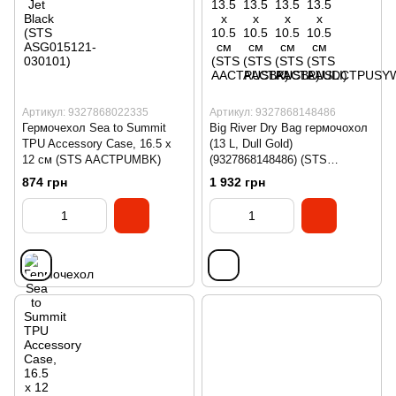
Артикул: 9327868022335
Артикул: 9327868148486
Гермочехол Sea to Summit
Big River Dry Bag гермочохол
TPU Accessory Case, 16.5 х
(13 L, Dull Gold)
12 см (STS AACTPUMBK)
(9327868148486) (STS
ASG012041-050312)
874 грн
1 932 грн