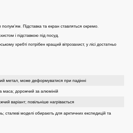
 полум’ям. Підставка та екран ставляться окремо.
хистом і підставкою під посуд.
ькому хребті потрібен кращий вітрозахист, у лісі достатньо
ий метал, може деформуватися при падінні
а маса; дорожчий за алюміній
жчий варіант; повільніше нагрівається
унь; сталеві моделі обирають для арктичних експедицій та