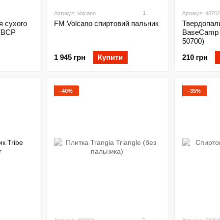
1
Артикул: Volcano
Артикул: 4820
я сухого
FM Volcano спиртовий пальник
Твердопал
(BCP
BaseCamp 
50700)
1 945 грн
Купити
210 грн
−40%
−35%