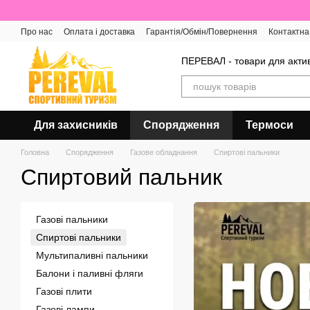
Перейти до основного контенту
Про нас
Оплата і доставка
Гарантія/Обмін/Повернення
Контактна
Відгуки про магазин
ПЕРЕВАЛ - товари для актив
Для захисників
Спорядження
Термоси
Головна
Спорядження
Газове обладнання
Спиртові пальники
Спиртовий пальник
Газові пальники
Спиртові пальники
Мультипаливні пальники
Балони і паливні фляги
Газові плити
Газові лампи