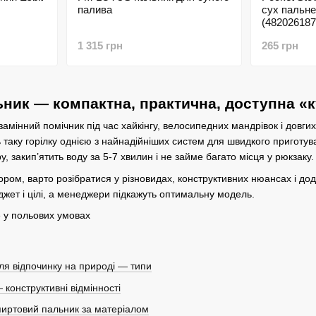
палива
сух пальне
(482026187
1 315 грн
265 грн
ник — компактна, практична, доступна «к
мінний помічник під час хайкінгу, велосипедних мандрівок і довгих
таку горілку однією з найнадійніших систем для швидкого приготув
ру, закип’ятить воду за 5-7 хвилин і не займе багато місця у рюкзаку.
ром, варто розібратися у різновидах, конструктивних нюансах і дод
жет і цілі, а менеджери підкажуть оптимальну модель.
ля відпочинку на природі — типи
конструктивні відмінності
пиртовий пальник за матеріалом