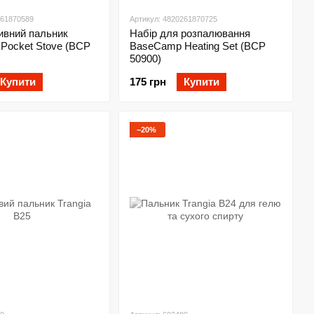
261870589
Артикул: 4820261870725
ивний пальник
Набір для розпалювання
Pocket Stove (BCP
BaseCamp Heating Set (BCP
50900)
Купити
175 грн
Купити
−20%