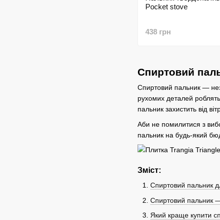
Pocket stove
438 грн
Спиртовий паль
Спиртовий пальник — неза
рухомих деталей роблять 
пальник захистить від віт
Аби не помилитися з вибо
пальник на будь-який бюд
Зміст:
Спиртовий пальник д
Спиртовий пальник — 
Який краще купити с