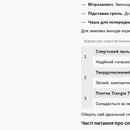
Вітрозахист.
Зменшує
Підставка-гриль.
Доз
Чаша для попередньо
Для зимових виходів кори
Відгуки про спиртові пальн
Спиртовий пальн
1
Надійний «класик
Твердопаливний
2
Легкий, компактни
Плитка Trangia T
3
Складається за хв
Оберіть свій ідеальний с
Часті питання про с