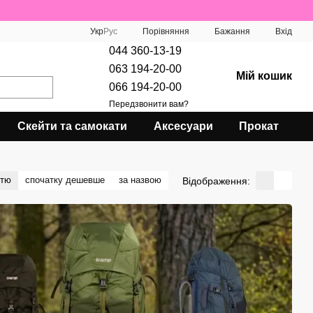
Порівняння
Укр
Рус
Бажання
Вхід
044 360-13-19
063 194-20-00
Мій кошик
066 194-20-00
Передзвонити вам?
Скейти та самокати
Аксесуари
Прокат
стю
спочатку дешевше
за назвою
Відображення: