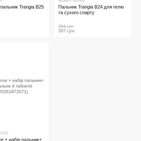
00
Артикул: 602400
пальник Trangia B25
Пальник Trangia B24 для гелю
та сухого спирту
384 грн
307 грн
51700
ve + набір пальник+