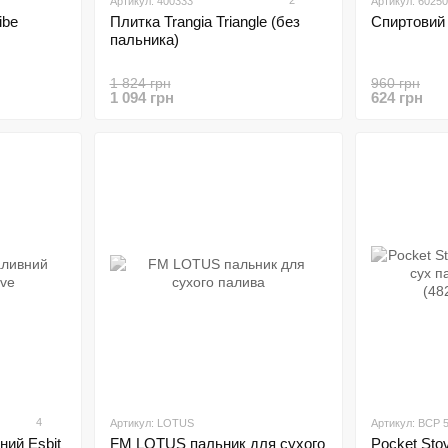
2
Артикул: 400333
Артикул: 6025
ibe
Плитка Trangia Triangle (без
Спиртовий 
пальника)
1 824 грн
960 грн
1 094 грн
624 грн
4
Артикул: LOTUS
Артикул: BCP 
ний Esbit
FM LOTUS пальник для сухого
Pocket Sto