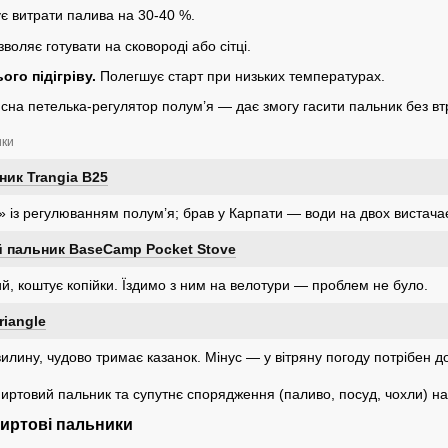
 витрати палива на 30-40 %.
воляє готувати на сковороді або сітці.
го підігріву.
Полегшує старт при низьких температурах.
сна петелька-регулятор полум’я — дає змогу гасити пальник без вт
ики
ик Trangia B25
» із регулюванням полум’я; брав у Карпати — води на двох вистачає
 пальник BaseCamp Pocket Stove
й, коштує копійки. Їздимо з ним на велотури — проблем не було.
riangle
илину, чудово тримає казанок. Мінус — у вітряну погоду потрібен д
пиртовий пальник та супутнє спорядження (паливо, посуд, чохли) на
пиртові пальники