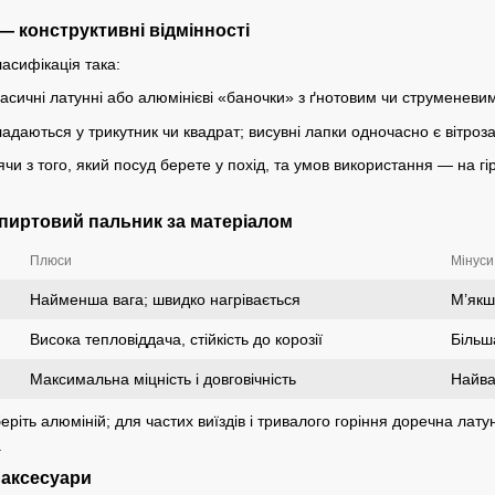
 конструктивні відмінності
асифікація така:
асичні латунні або алюмінієві «баночки» з ґнотовим чи струменевим
адаються у трикутник чи квадрат; висувні лапки одночасно є вітроза
и з того, який посуд берете у похід, та умов використання — на гірс
пиртовий пальник за матеріалом
Плюси
Мінуси
Найменша вага; швидко нагрівається
М’якш
Висока тепловіддача, стійкість до корозії
Більш
Максимальна міцність і довговічність
Найва
еріть алюміній; для частих виїздів і тривалого горіння доречна лат
.
 аксесуари