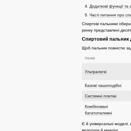
Додаткові функції та
Часті питання про сп
Спиртові пальники обирают
ринку представлені десят
Спиртовий пальник д
Щоб пальник повністю за
Назва
Ультралегкі
Базові чашоподібні
Системні плитки
Комбіновані
багатопаливні
Є й універсальні моделі,
велотури й кемпінг.