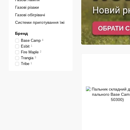
Газові різаки
Газові обігрівачі
Системи приготування їжі
Бренд
Base Camp
4
Esbit
1
Fire Maple
2
Trangia
3
Tribe
1