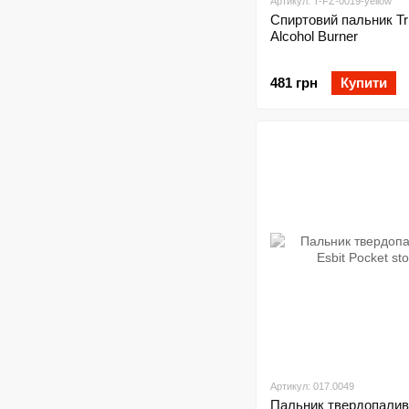
Артикул: T-FZ-0019-yellow
Спиртовий пальник Tr
Alcohol Burner
481 грн
Купити
Артикул: 017.0049
Пальник твердопалив