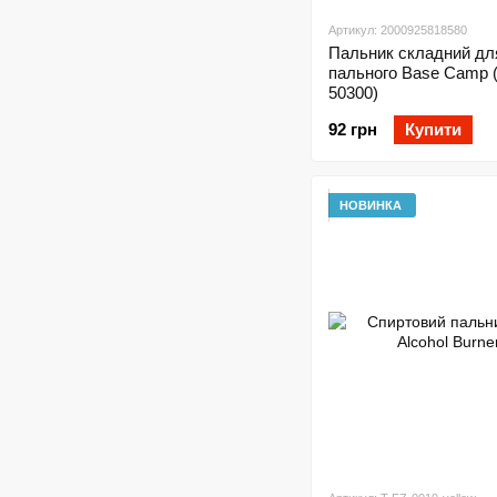
Артикул: 2000925818580
Пальник складний дл
пального Base Camp 
50300)
92 грн
Купити
НОВИНКА