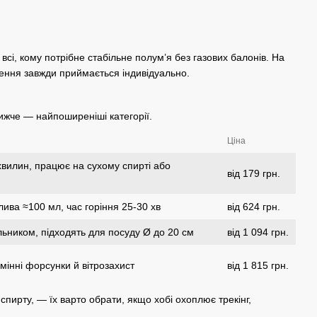
 всі, кому потрібне стабільне полум’я без газових балонів. На
шення завжди приймається індивідуально.
ижче — найпоширеніші категорії.
Ціна
7 хвилин, працює на сухому спирті або
від 179 грн.
лива ≈100 мл, час горіння 25-30 хв
від 624 грн.
альником, підходять для посуду Ø до 20 см
від 1 094 грн.
мінні форсунки й вітрозахист
від 1 815 грн.
спирту, — їх варто обрати, якщо хобі охоплює трекінг,