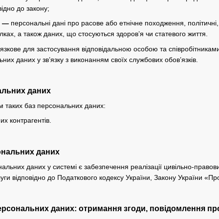
ідно до закону;
х —
персональні дані про расове або етнічне походження, політичні, 
лках, а також даних, що стосуються здоров’я чи статевого життя.
язкове для застосування відповідальною особою та співробітникам
них даних у зв’язку з виконанням своїх службових обов’язків.
нальних даних
м таких баз персональних даних:
х контрагентів.
ональних даних
альних даних у системі є забезпечення реалізації цивільно-правови
уги відповідно до Податкового кодексу України, Закону України «Про 
ерсональних даних: отримання згоди, повідомлення про