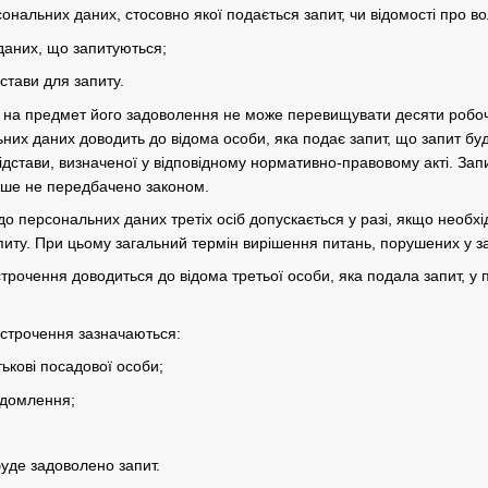
сональних даних, стосовно якої подається запит, чи відомості про в
даних, що запитуються;
дстави для запиту.
у на предмет його задоволення не може перевищувати десяти робоч
них даних доводить до відома особи, яка подає запит, що запит буд
ідстави, визначеної у відповідному нормативно-правовому акті. За
нше не передбачено законом.
 до персональних даних третіх осіб допускається у разі, якщо необх
питу. При цьому загальний термін вирішення питань, порушених у з
строчення доводиться до відома третьої особи, яка подала запит, у
ідстрочення зазначаються:
тькові посадової особи;
ідомлення;
буде задоволено запит.