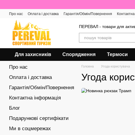
Перейти до основного контенту
Про нас
Оплата і доставка
Гарантія/Обмін/Повернення
Контактна
Відгуки про магазин
ПЕРЕВАЛ - товари для актив
Для захисників
Спорядження
Термоси
Про нас
Головна
Угода користувача
Угода кори
Оплата і доставка
Гарантія/Обмін/Повернення
Контактна інформація
Блог
Подарункові сертифікати
Ми в соцмережах