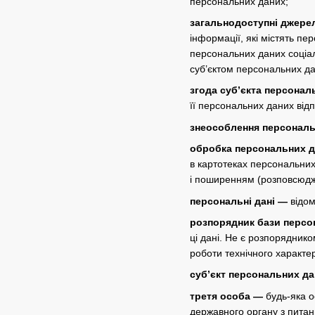
персональних даних;
загальнодоступні джере
інформації, які містять п
персональних даних соціаль
суб’єктом персональних да
згода суб’єкта персонал
її персональних даних від
знеособлення персональ
обробка персональних 
в картотеках персональних
і поширенням (розповсюдж
персональні дані —
відом
розпорядник бази персо
ці дані. Не є розпорядник
роботи технічного характе
суб’єкт персональних д
третя особа —
будь-яка о
державного органу з питан