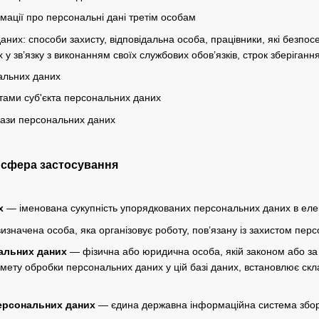
мації про персональні дані третім особам
аних: способи захисту, відповідальна особа, працівники, які безпо
у зв’язку з виконанням своїх службових обов’язків, строк зберіган
альних даних
тами суб'єкта персональних даних
бази персональних даних
а сфера застосування
х
— іменована сукупність упорядкованих персональних даних в елек
значена особа, яка організовує роботу, пов’язану із захистом перс
альних даних
— фізична або юридична особа, якій законом або за
 мету обробки персональних даних у цій базі даних, встановлює скл
ерсональних даних
— єдина державна інформаційна система збору