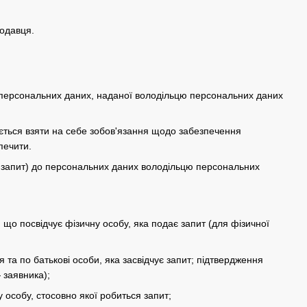
родавця.
а персональних даних, наданої володільцю персональних даних
яється взяти на себе зобов'язання щодо забезпечення
печити.
— запит) до персональних даних володільцю персональних
, що посвідчує фізичну особу, яка подає запит (для фізичної
 та по батькові особи, яка засвідчує запит; підтвердження
 заявника);
у особу, стосовно якої робиться запит;