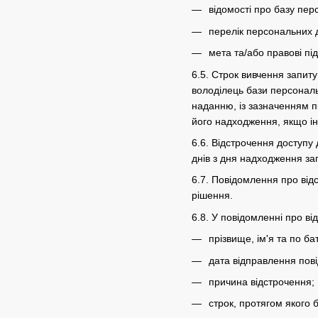
відомості про базу пер
перелік персональних 
мета та/або правові пі
6.5. Строк вивчення запит
володілець бази персональ
наданню, із зазначенням п
його надходження, якщо і
6.6. Відстрочення доступу
днів з дня надходження за
6.7. Повідомлення про від
рішення.
6.8. У повідомленні про в
прізвище, ім'я та по ба
дата відправлення пов
причина відстрочення;
строк, протягом якого 