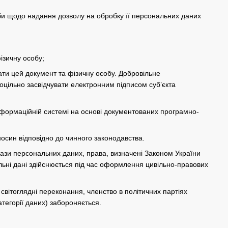
би щодо надання дозволу на обробку її персональних даних
ізичну особу;
вати цей документ та фізичну особу. Добровільне
цільно засвідчувати електронним підписом суб’єкта
інформаційній системі на основі документованих програмно-
осин відповідно до чинного законодавства.
ази персональних даних, права, визначені Законом України
льні дані здійснюється під час оформлення цивільно-правових
 світоглядні переконання, членство в політичних партіях
атегорії даних) забороняється.