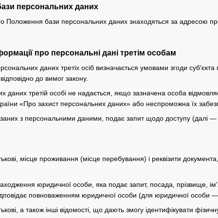
бази персональних даних
цього Положення бази персональних даних знаходяться за адресою п
формації про персональні дані третім особам
ерсональних даних третіх осіб визначається умовами згоди суб'єкт
відповідно до вимог закону.
их даних третій особі не надається, якщо зазначена особа відмовл
країни «Про захист персональних даних» або неспроможна їх забез
в'язаних з персональними даними, подає запит щодо доступу (далі 
атькові, місце проживання (місце перебування) і реквізити документа
ходження юридичної особи, яка подає запит, посада, прізвище, ім'я
 відповідає повноваженням юридичної особи (для юридичної особи —
тькові, а також інші відомості, що дають змогу ідентифікувати фізичн