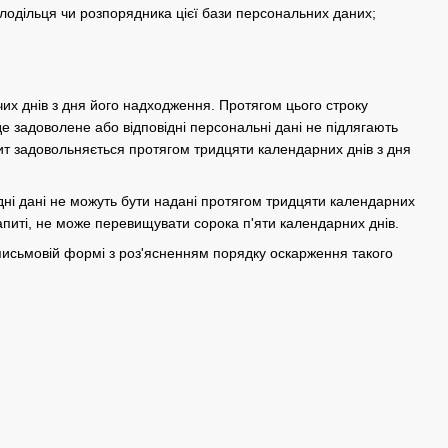
олодільця чи розпорядника цієї бази персональних даних;
их днів з дня його надходження. Протягом цього строку
е задоволене або відповідні персональні дані не підлягають
пит задовольняється протягом тридцяти календарних днів з дня
ідні дані не можуть бути надані протягом тридцяти календарних
апиті, не може перевищувати сорока п'яти календарних днів.
 письмовій формі з роз'ясненням порядку оскарження такого