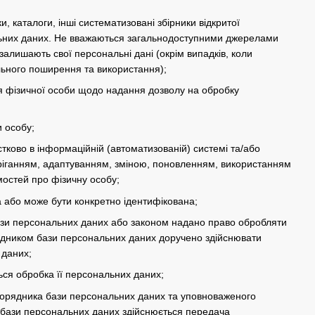
и, каталоги, інші систематизовані збірники відкритої
ональних даних. Не вважаються загальнодоступними джерелами
залишають свої персональні дані (окрім випадків, коли
льного поширення та використання);
 фізичної особи щодо надання дозволу на обробку
и особу;
стково в інформаційній (автоматизованій) системі та/або
беріганням, адаптуванням, зміною, поновленням, використанням
остей про фізичну особу;
а або може бути конкретно ідентифікована;
ази персональних даних або законом надано право обробляти
рядником бази персональних даних доручено здійснювати
 даних;
ься обробка її персональних даних;
зпорядника бази персональних даних та уповноваженого
 бази персональних даних здійснюється передача