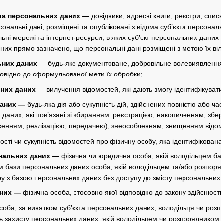
ла персональних даних —
довідники, адресні книги, реєстри, списк
ерсональні дані, розміщені та опубліковані з відома суб’єкта перс
ні мережі та інтернет-ресурси, в яких суб’єкт персональних даних 
них прямо зазначено, що персональні дані розміщені з метою їх ві
ьних даних
— будь-яке документоване, добровільне волевиявлення
повідно до сформульованої мети їх обробки;
них даних
— вилучення відомостей, які дають змогу ідентифікуват
даних —
будь-яка дія або сукупність дій, здійснених повністю або ча
 даних, які пов’язані зі збиранням, реєстрацією, накопиченням, з
енням, реалізацією, передачею), знеособленням, знищенням відом
ості чи сукупність відомостей про фізичну особу, яка ідентифікован
нальних даних —
фізична чи юридична особа, якій володільцем б
ом бази персональних даних особа, якій володільцем та/або розпо
ру з базою персональних даних без доступу до змісту персональних
аних —
фізична особа, стосовно якої відповідно до закону здійснюєт
соба, за винятком суб’єкта персональних даних, володільця чи ро
ь захисту персональних даних, якій володільцем чи розпорядником