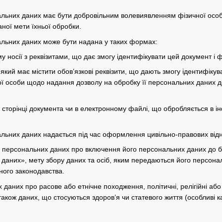
нальних даних має бути добровільним волевиявленням фізичної осо
ної мети їхньої обробки.
нальних даних може бути надана у таких формах:
 носії з реквізитами, що дає змогу ідентифікувати цей документ і ф
який має містити обов’язкові реквізити, що дають змогу ідентифіку
ї особи щодо надання дозволу на обробку її персональних даних до
й сторінці документа чи в електронному файлі, що обробляється в 
нальних даних надається під час оформлення цивільно-правових відн
а персональних даних про включення його персональних даних до б
даних», мету збору даних та осіб, яким передаються його персона
ного законодавства.
даних про расове або етнічне походження, політичні, релігійні або
також даних, що стосуються здоров’я чи статевого життя (особливі к