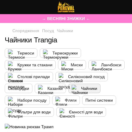
→ ВЕСНЯНІ ЗНИЖКИ ←
Спорядження
Посуд
Чайники
Чайники Trangia
Термоси
Термокружки
Кружки та стакани
Миски
Ланчбокси
Столові прилади
Силіконовий посуд
Сковорідки
Казанки
Чайники
Набори посуду
Фляги
Питні системи
Фільтри для води
Ємності для води