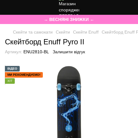
→ ВЕСНЯНІ ЗНИЖКИ ←
Скейти та самокати
Скейти
Скейти Enuff
Скейтборд Enuff P
Скейтборд Enuff Pyro II
Артикул:
ENU2810-BL
Залишити відгук
ВІДЕО
МИ РЕКОМЕНДУЄМО!
ХІТ