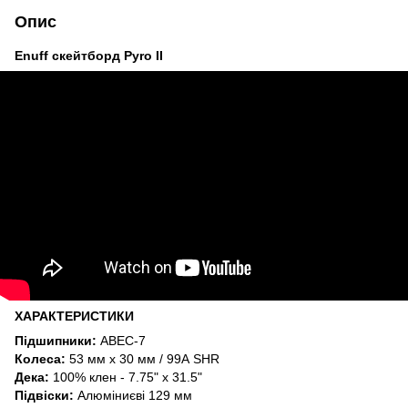
Опис
Enuff скейтборд Pyro II
ХАРАКТЕРИСТИКИ
Підшипники:
ABEC-7
Колеса:
53 мм х 30 мм / 99А SHR
Дека:
100% клен - 7.75" х 31.5"
Підвіски:
Алюміниєві 129 мм