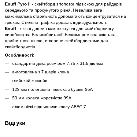
Enuff Pyro II
- скейтборд з топової підвіскою для райдерів
середнього та просунутого рівня. Невелика вага і
максимальна стабільність допомагають концентруватися на
трюках. Стильна графіка додасть індивідуальності.
Enuff
- якісні дошки і комплектуючі для скейтбордингу
виробництва Великобританії. Безкомпромісна якість за
прийнятною ціною, створене скейтбордистами для
скейтбордистів.
Особливості:
стандартна дека розміром 7.75 х 31.5 дюйма
виготовлена ​​з 7 шарів клена
глибокий конкейв
129 мм полегшена підвіска з бушінг 95А
53 мм колеса жорсткістю 99А
алюмінієві підшипники класу ABEC 7
Відгуки