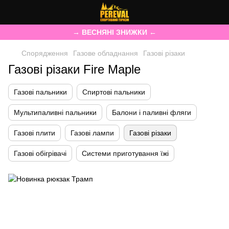
→ ВЕСНЯНІ ЗНИЖКИ ←
Спорядження
Газове обладнання
Газові різаки
Газові різаки Fire Maple
Газові пальники
Спиртові пальники
Мультипаливні пальники
Балони і паливні фляги
Газові плити
Газові лампи
Газові різаки
Газові обігрівачі
Системи приготування їжі