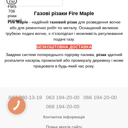
Газові різаки Fire Maple
Fire Maple
- надійний
газовий різак
для розведення вогню
або для ремонтних робіт по металу. Оснащений великою
трубкою подачі вогню, є п'єзопідпал і можливість регулювання
подачі газу.
БЕЗКОШТОВНА ДОСТАВКА
Завдяки системі попереднього підігріву палива,
різак
здатний
розпалити наскрізь промоклий або промерзлу деревину і може
працювати в будь-який час року.
044 360-13-19
063 194-20-00
066 194-20-00
068 194-20-00
Контактна інформація
Повна версія сайту