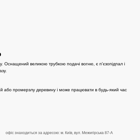
p
. Оснащений великою трубкою подачі вогню, є п'єзопідпал і
азу.
ий або промерзлу деревину і може працювати в будь-який час
офіс знаходиться за адресою: м. Київ, вул. Межигірська 87-А