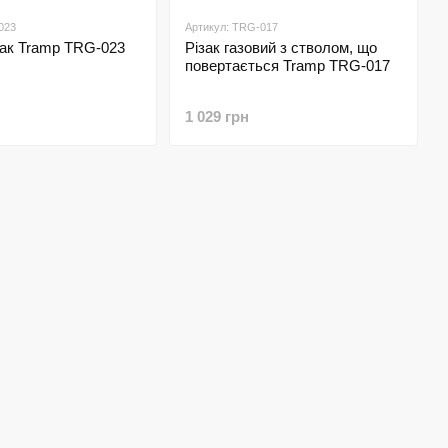
023
Артикул: TRG-017
зак Tramp TRG-023
Різак газовий з стволом, що
повертається Tramp TRG-017
1 029 грн