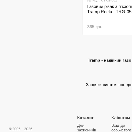
Артикул: UTRG-052
Газовий різак з п'єзо
Tramp Rocket TRG-05
365 грн
Tramp
- надійний
газо
Завдяки системі попере
Каталог
Клієнтам
Для
Вхід до
© 2006—2026
захисників
особистого