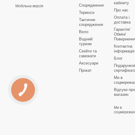
кабінету
Спорядження
Мобільна версія
Про нас
Термоси
Оплата і
Тактичне
доставка
спорядження
Гарантія/
Вело
Обмін/
Водний
Поверненн
туризм
Контактна
Скейти та
інформація
самокати
Блог
Аксесуари
Подарунков
Прокат
сертифікат
Ми в
соцмережа
Відгуки про
магазин
Ми в
соцмережах