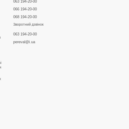
063 194-20-00
066 194-20-00
068 194-20-00
Зворотний дзвінок
063 194-20-00
я
pereval@i.ua
і
и
х