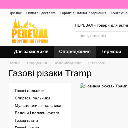
Перейти до основного контенту
Про нас
Оплата і доставка
Гарантія/Обмін/Повернення
Контактна
Відгуки про магазин
ПЕРЕВАЛ - товари для актив
Для захисників
Спорядження
Термоси
Головна
Спорядження
Газове обладнання
Газові різаки
Газові різаки Tramp
Газові пальники
Спиртові пальники
Мультипаливні пальники
Балони і паливні фляги
Газові плити
Газові лампи