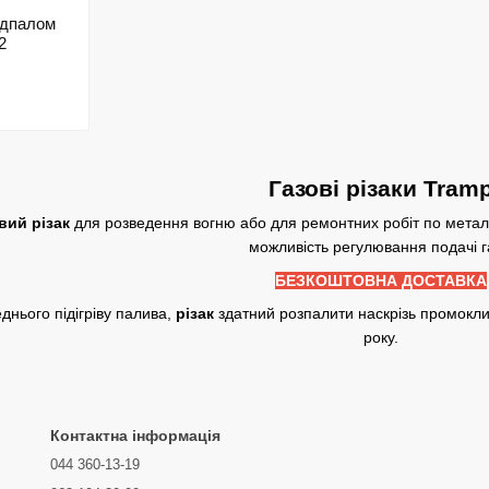
підпалом
2
Газові різаки Tram
вий різак
для розведення вогню або для ремонтних робіт по металу
можливість регулювання подачі г
БЕЗКОШТОВНА ДОСТАВКА
днього підігріву палива,
різак
здатний розпалити наскрізь промокл
року.
Контактна інформація
044 360-13-19