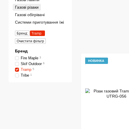
Газові різаки
Газові обігрівачі
Системи приготування їжі
Бренд:
Tramp
Очистити фільтр
Бренд
Fire Maple
3
НОВИНКА
Skif Outdoor
6
Tramp
5
Tribe
1