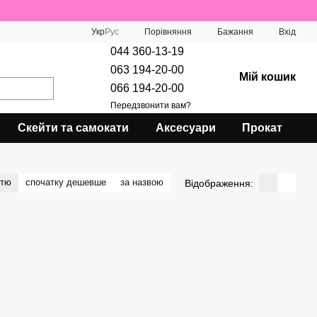
Порівняння
Укр
Рус
Бажання
Вхід
044 360-13-19
063 194-20-00
Мій кошик
066 194-20-00
Передзвонити вам?
Скейти та самокати
Аксесуари
Прокат
стю
спочатку дешевше
за назвою
Відображення: