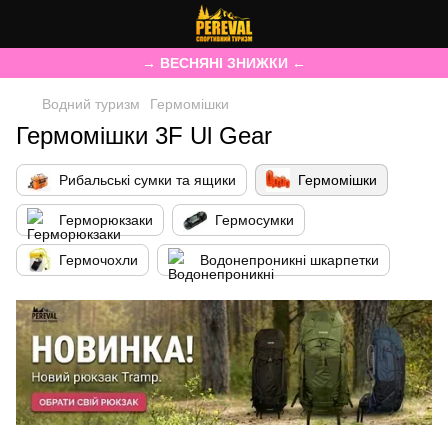
→ ВЕСНЯНІ ЗНИЖКИ ←
Водний туризм
Гермомішки
Гермомішки 3F Ul Gear
Рибальські сумки та ящики
Гермомішки
Герморюкзаки
Гермосумки
Гермочохли
Водонепроникні шкарпетки