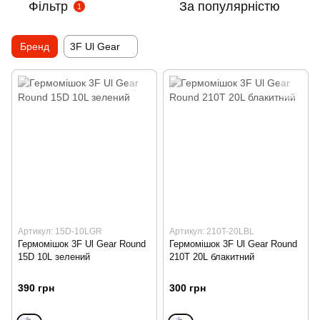
Фільтр
За популярністю
1
Бренд
3F Ul Gear
Артикул: 15D-10LGR
Артикул: 210T-20LBL
Гермомiшок 3F Ul Gear Round
Гермомiшок 3F Ul Gear Round
15D 10L зелений
210T 20L блакитний
390 грн
300 грн