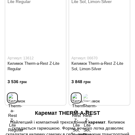
Артикул: 13612
Артикул: 06670
Килимок Therm-a-Rest Z-Lite
Килимок Therm-a-Rest Z-Lite
Regular
Sol, Limon-Silver
3 536 грн
3 848 грн
Каремат THERM-A-REST
Найлегший і компактний трехсезонний
каремат
. Килимок
складається гармошкою. Форма яєчного лотка дозволяє
складатися килимку самому в себе, зменшуючи транспортний