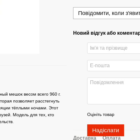
Повідомити, коли з'яви
Новий відгук або комента
ный мешок весом всего 960 г.
оторая позволяет расстегнуть
ляции тёплыми ночами. Этот
Оцініть товар
узей. Модель для тех, кто
ельств.
Надіслати
Доставка
Оплата