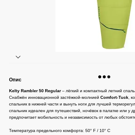
Опис
Kelty Rambler 50 Regular
– лёгкий и компактный летний спаль
Снабжён инновационной застёжкой-молнией
Comfort-Tuck
, к
спальник в нижней части и вынуть ноги для лучшей терморегу
спальник идеален для путешествий, ночёвок в палатке или у др
предпочитает мобильность и независимость от любых обстоят
Температура предельного комфорта: 50° F / 10° C