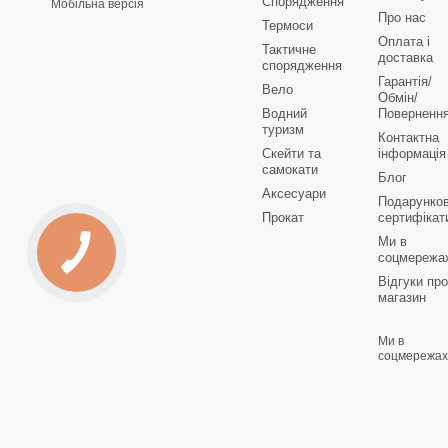
Спорядження
Мобільна версія
Про нас
Термоси
Оплата і
Тактичне
доставка
спорядження
Гарантія/
Вело
Обмін/
Водний
Поверненн
туризм
Контактна
Скейти та
інформація
самокати
Блог
Аксесуари
Подарунков
Прокат
сертифікат
Ми в
соцмережа
Відгуки про
магазин
Ми в
соцмережах