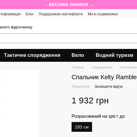
→ ВЕСНЯНІ ЗНИЖКИ ←
 інформація
Блог
Подарункові сертифікати
Ми в соцмережах
ного відпочинку
Тактичне спорядження
Вело
Водний туризм
Головна
Спорядження
Спальники
Спальник Kelty Ramble
Очікується
Залишити відгук
1 932 грн
Розрахований на зріст до
183 см