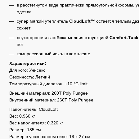
в расстёгнутом виде практически прямоугольной формы, уд
одеяла
супер мягкий утеплитель
CloudLoft™
остаётся тёплым даж
сохнет
двухсторонняя застёжка-молния с функцией
Comfort-Tuck
ног
компрессионный чехол в комплекте
Характеристики:
Для кого: Унисекс
Сезонность: Летний
Температурный диапазон: +10 °C limit
Внешний материал: 260T Poly Pungee
Внутренний материал: 260T Poly Pungee
Наполнитель: CloudLoft
Вес: 0.960 кг
Вес наполнителя: 0.320 кг
Размер: 185 см
Размер в упакованном виде: 18 х 27 см