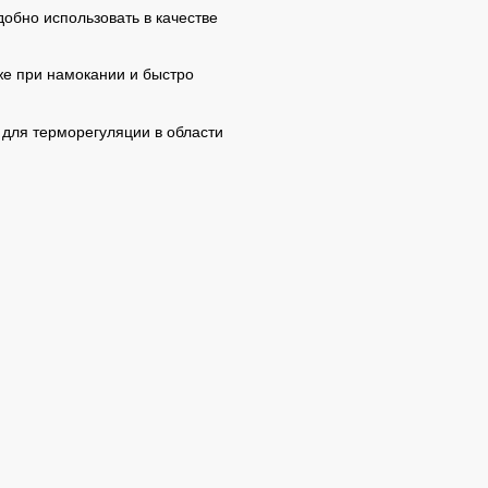
обно использовать в качестве
е при намокании и быстро
для терморегуляции в области