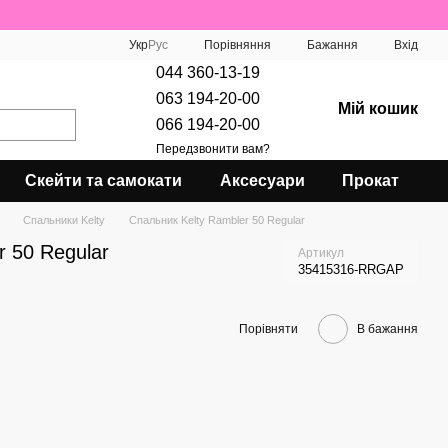
Порівняння
Укр
Рус
Бажання
Вхід
044 360-13-19
063 194-20-00
Мій кошик
066 194-20-00
Передзвонити вам?
Скейти та самокати
Аксесуари
Прокат
Спальники Kelty
Спальник Kelty Rambler 50 Regular
r 50 Regular
Артикул
35415316-RRGAP
Порівняти
В бажання