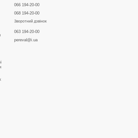
066 194-20-00
068 194-20-00
Зворотний дзвінок
063 194-20-00
я
pereval@i.ua
і
и
х