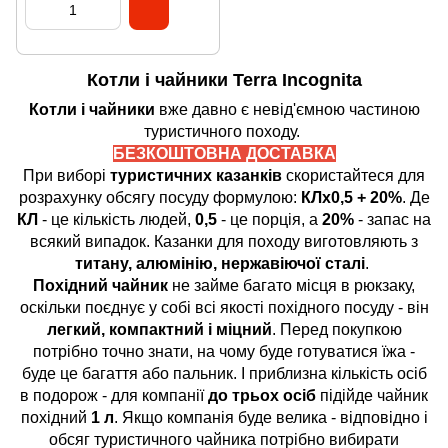
Котли і чайники Terra Incognita
Котли і чайники
вже давно є невід'ємною частиною
туристичного походу.
БЕЗКОШТОВНА ДОСТАВКА
При виборі
туристичних казанків
скористайтеся для
розрахунку обсягу посуду формулою:
КЛх0,5 + 20%
. Де
КЛ
- це кількість людей,
0,5
- це порція, а
20%
- запас на
всякий випадок. Казанки для походу виготовляють з
титану, алюмінію, нержавіючої сталі
.
Похідний чайник
не займе багато місця в рюкзаку,
оскільки поєднує у собі всі якості похідного посуду - він
легкий, компактний і міцний
. Перед покупкою
потрібно точно знати, на чому буде готуватися їжа -
буде це багаття або пальник. І приблизна кількість осіб
в подорож - для компанії
до трьох осіб
підійде чайник
похідний
1 л
. Якщо компанія буде велика - відповідно і
обсяг туристичного чайника потрібно вибирати