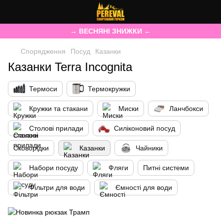
→ ВЕСНЯНІ ЗНИЖКИ ←
Спорядження
Посуд
Казанки
Казанки Terra Incognita
Термоси
Термокружки
Кружки та стакани
Миски
Ланчбокси
Столові прилади
Силіконовий посуд
Сковорідки
Казанки
Чайники
Набори посуду
Фляги
Питні системи
Фільтри для води
Ємності для води