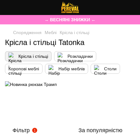
→ ВЕСНЯНІ ЗНИЖКИ ←
Спорядження
Меблі
Крісла і стільці
Крісла і стільці Tatonka
Крісла і стільці
Розкладачки
Коропові меблі
Набір меблів
Столи
Фільтр
За популярністю
1