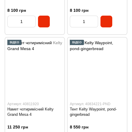
8 100 грн
8 100 грн
ВІДЕО
ВІДЕО
Артикул: 40811920
Артикул: 40834221-PND
Намет чотиримісний Kelty
Тент Kelty Waypoint, pond-
Grand Mesa 4
gingerbread
11 250 грн
8 550 грн