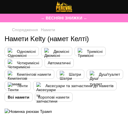
→ ВЕСНЯНІ ЗНИЖКИ ←
Спорядження
Намети
Намети Kelty (намет Келті)
Одномісні
Двомісні
Тримісні
Чотиримісні
Автоматичні
Кемпінгові намети
Шатри
Душ/туалет
Тенти
Аксесуари та запчастини до наметів
Всі намети
Коропові намети