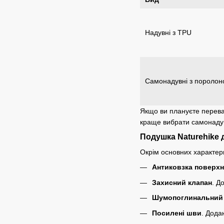
Надувні з TPU
Самонадувні з пороло
Якщо ви плануєте переваж
краще вибрати самонадув
Подушка Naturehike 
Окрім основних характери
Антиковзка поверхн
Захисний клапан
. Д
Шумопоглинальний
Посилені шви
. Дода