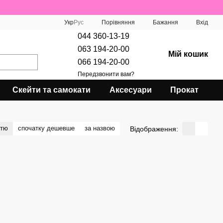
Порівняння
Укр
Рус
Бажання
Вхід
044 360-13-19
063 194-20-00
Мій кошик
066 194-20-00
Передзвонити вам?
Скейти та самокати
Аксесуари
Прокат
стю
спочатку дешевше
за назвою
Відображення: