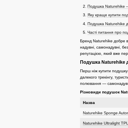
Подушка Naturehike —
Яку краще купити под
Подушка Naturehike 
Часті питання про по
Бренд Naturehike добре 
надувні, самонадувні, бе
репутацією, який вже пере
Подушка Naturehike 
Перш ніж купити подушку 
далекого трекінгу, турис
полювання — самонадувні 
Різновиди подушок Nat
Назва
Naturehike Sponge Aut
Naturehike Ultralight 