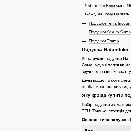
Naturehike Безшумна 
Також у нашому магазині
Подушки Terra Incogni
Подушки Sea to Summ
Подушки Tramp
Подушка Naturehike 
Конструкція подушки Natu
Самонадувні подушки маю
зручно для військових і т
Деякі моделі мають спеці
проблемою (наприклад, у н
Яку краще купити по
Вибір подушки за матеріа
TPU. Така конструкція до
Основні типи подушок N
Вид