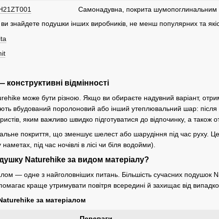
NH21ZT001
Самонадувна, покрита шумопоглинальним м
 ви знайдете подушки інших виробників, не менш популярних та які
ta
it
— конструктивні відмінності
rehike може бути різною. Якщо ви обираєте надувний варіант, отрим
ть вбудований поролоновий або інший утеплювальний шар: після в
уристів, яким важливо швидко підготуватися до відпочинку, а також 
альне покриття, що зменшує шелест або шарудіння під час руху. Це 
аметах, під час ночівлі в лісі чи біля водойми).
душку Naturehike за видом матеріалу?
лом — одне з найголовніших питань. Більшість сучасних подушок Nat
помагає краще утримувати повітря всередині й захищає від випадко
aturehike за матеріалом
Переваги