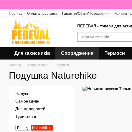
Перейти до основного контенту
Про нас
Оплата і доставка
Гарантія/Обмін/Повернення
Контактна
Відгуки про магазин
ПЕРЕВАЛ - товари для актив
Для захисників
Спорядження
Термоси
Головна
Спорядження
Подушки
Подушка Naturehike
Надувні
Самонадувні
Для подорожей
Туристичні
Бренд:
Naturehike