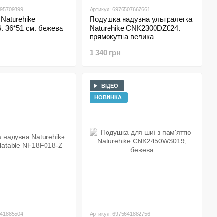
595709399
Артикул: 6976507667661
Naturehike
Подушка надувна ультралегка
 36*51 см, бежева
Naturehike CNK2300DZ024,
прямокутна велика
1 340 грн
ВІДЕО
НОВИНКА
641885504
Артикул: 6975641882756