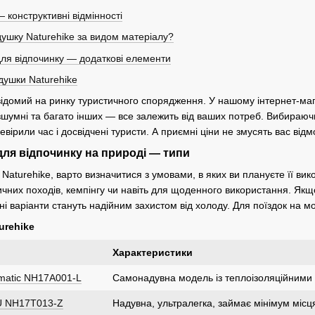
 конструктивні відмінності
ушку Naturehike за видом матеріалу?
для відпочинку — додаткові елементи
душки Naturehike
відомий на ринку туристичного спорядження. У нашому інтернет-маг
зшумні та багато інших — все залежить від ваших потреб. Вибираюч
вірили час і досвідчені туристи. А приємні ціни не змусять вас відм
для відпочинку на природі — типи
Naturehike, варто визначитися з умовами, в яких ви плануєте її вик
тичних походів, кемпінгу чи навіть для щоденного використання. Я
варіанти стануть надійним захистом від холоду. Для поїздок на мор
urehike
Характеристики
omatic NH17A001-L
Самонадувна модель із теплоізоляційними 
TPU NH17T013-Z
Надувна, ультралегка, займає мінімум місця