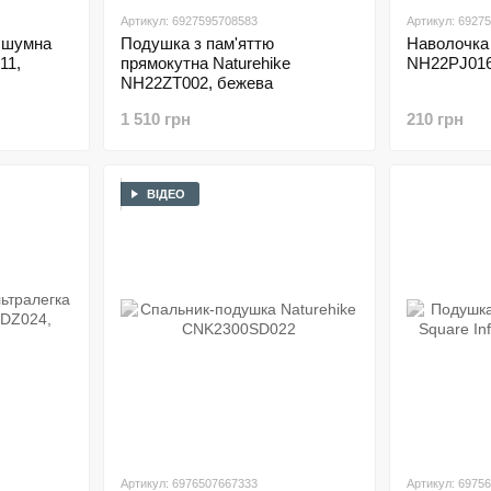
Артикул: 6927595708583
Артикул: 6927
сшумна
Подушка з пам'яттю
Наволочка 
11,
прямокутна Naturehike
NH22PJ016,
NH22ZT002, бежева
1 510 грн
210 грн
ВІДЕО
Артикул: 6976507667333
Артикул: 6975