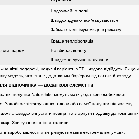
Надзвичайно легкі.
Швидко здуваються/надуваються.
Займають мінімум місця в рюкзаку.
Краща теплоізоляція.
новим шаром
Не вбирає вологу.
Швидке та зручне надування.
но літні подорожі, надувні варіанти з TPU чудово підійдуть. Якщо 
ну модель, яка стане додатковим бар’єром від вологи й холоду.
для відпочинку — додаткові елементи
стик, подушки Naturehike можуть мати додаткові особливості:
я
. Запобігає зісковзуванню голови або самої подушки під час сну.
озволяє швидко випустити повітря та згорнути подушку до компактних
 шар
. Знижує шелестіння тканини.
ють виробу міцності й витримують навіть екстремальні умови.