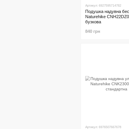
Артикул: 6927595714782
Подушка надувна бе
Naturehike CNH22DZ0
бузкова
840 грн
Артикул: 6976507667678