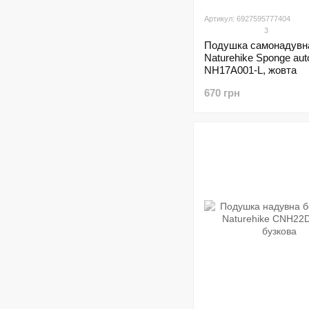
Артикул: 6927595777404
3
Подушка самонадувн
Naturehike Sponge aut
NH17A001-L, жовта
670 грн