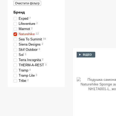
Очистити фільтр
Бренд
Exped
7
Lifeventure
2
Marmot
2
Naturehike
12
Sea To Summit
34
Sierra Designs
2
Skif Outdoor
3
Sol
3
ВІДЕО
Terra Incognita
2
THERM-A-REST
3
Tramp
4
Tramp Lite
3
Tribe
2