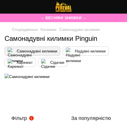
→ ВЕСНЯНІ ЗНИЖКИ ←
Спорядження
Килимки
Самонадувні килимки
Самонадувні килимки Pinguin
Самонадувні килимки
Надувні килимки
Каремат
Сідачки
Фільтр
За популярністю
1