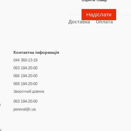
Надіслати
Доставка
Оплата
Контактна інформація
044 360-13-19
063 194-20-00
066 194-20-00
068 194-20-00
Зворотний дзвінок
063 194-20-00
я
pereval@i.ua
і