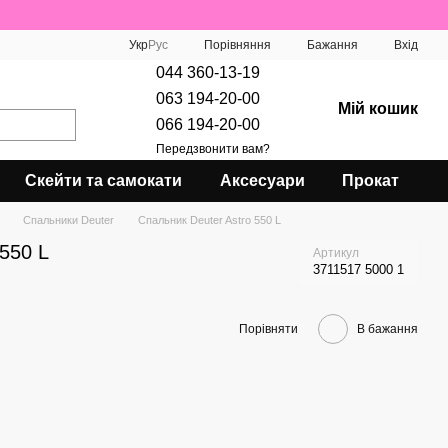
Порівняння
Укр
Рус
Бажання
Вхід
044 360-13-19
063 194-20-00
Мій кошик
066 194-20-00
Передзвонити вам?
Скейти та самокати
Аксесуари
Прокат
Спальники Deuter
Спальник Deuter Astro 550 L
 550 L
Артикул
3711517 5000 1
Порівняти
В бажання