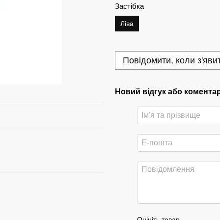
Застібка
Ліва
Повідомити, коли з'яви
Новий відгук або комента
Оцініть товар