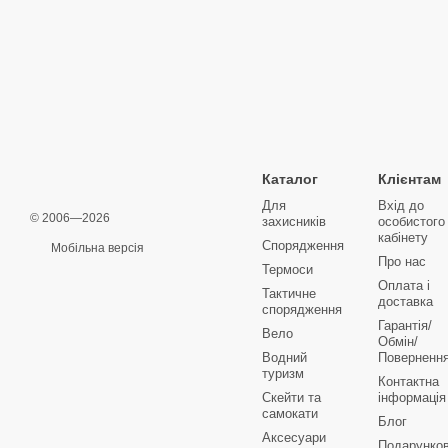
Каталог
Клієнтам
Для
Вхід до
© 2006—2026
захисників
особистого
кабінету
Спорядження
Мобільна версія
Про нас
Термоси
Оплата і
Тактичне
доставка
спорядження
Гарантія/
Вело
Обмін/
Водний
Поверненн
туризм
Контактна
Скейти та
інформація
самокати
Блог
Аксесуари
Подарунков