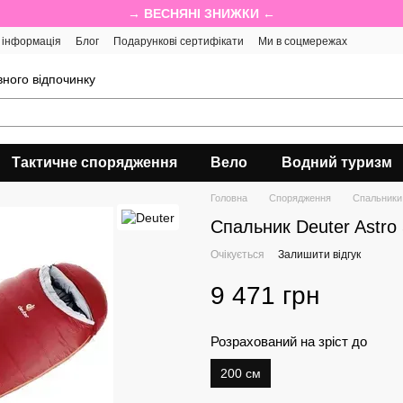
→ ВЕСНЯНІ ЗНИЖКИ ←
 інформація
Блог
Подарункові сертифікати
Ми в соцмережах
ного відпочинку
Тактичне спорядження
Вело
Водний туризм
Головна
Спорядження
Спальники
Спальник Deuter Astro
Очікується
Залишити відгук
9 471 грн
Розрахований на зріст до
200 см