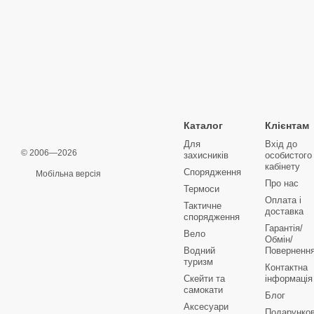
Каталог
Клієнтам
Для
Вхід до
© 2006—2026
захисників
особистого
кабінету
Спорядження
Мобільна версія
Про нас
Термоси
Оплата і
Тактичне
доставка
спорядження
Гарантія/
Вело
Обмін/
Водний
Поверненн
туризм
Контактна
Скейти та
інформація
самокати
Блог
Аксесуари
Подарунков