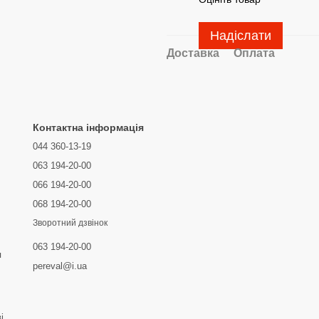
Надіслати
Доставка
Оплата
Контактна інформація
044 360-13-19
063 194-20-00
066 194-20-00
068 194-20-00
Зворотний дзвінок
063 194-20-00
я
pereval@i.ua
і