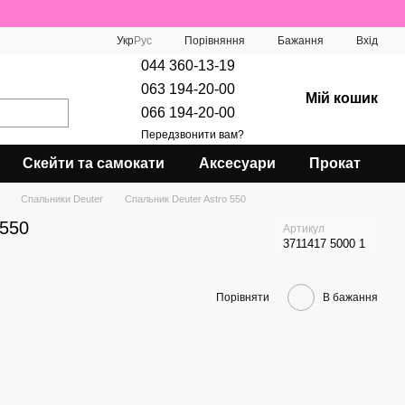
Порівняння
Укр
Рус
Бажання
Вхід
044 360-13-19
063 194-20-00
Мій кошик
066 194-20-00
Передзвонити вам?
Скейти та самокати
Аксесуари
Прокат
Спальники Deuter
Спальник Deuter Astro 550
 550
Артикул
3711417 5000 1
Порівняти
В бажання