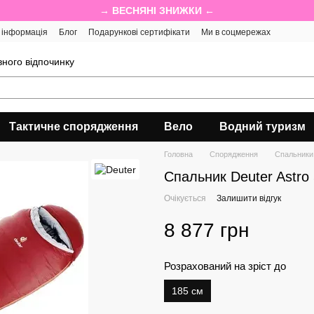
→ ВЕСНЯНІ ЗНИЖКИ ←
 інформація
Блог
Подарункові сертифікати
Ми в соцмережах
ного відпочинку
Тактичне спорядження
Вело
Водний туризм
Головна
Спорядження
Спальники
Спальник Deuter Astro
Очікується
Залишити відгук
8 877 грн
Розрахований на зріст до
185 см