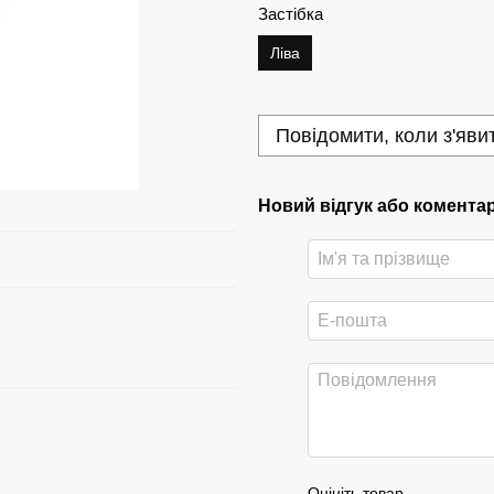
Застібка
Ліва
Повідомити, коли з'яви
Новий відгук або комента
Оцініть товар