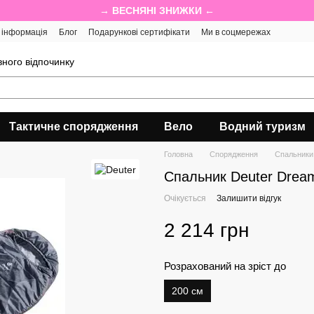
→ ВЕСНЯНІ ЗНИЖКИ ←
 інформація
Блог
Подарункові сертифікати
Ми в соцмережах
ного відпочинку
Тактичне спорядження
Вело
Водний туризм
Головна
Спорядження
Спальники
Спальник Deuter Dream
Очікується
Залишити відгук
2 214 грн
Розрахований на зріст до
200 см