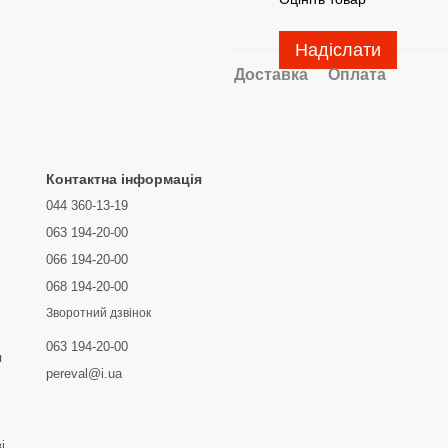
Надіслати
Доставка
Оплата
Контактна інформація
044 360-13-19
063 194-20-00
066 194-20-00
068 194-20-00
Зворотний дзвінок
063 194-20-00
я
pereval@i.ua
і