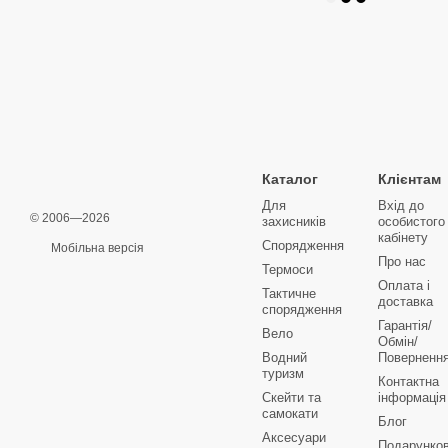
Каталог
Клієнтам
Для
Вхід до
© 2006—2026
захисників
особистого
кабінету
Спорядження
Мобільна версія
Про нас
Термоси
Оплата і
Тактичне
доставка
спорядження
Гарантія/
Вело
Обмін/
Водний
Поверненн
туризм
Контактна
Скейти та
інформація
самокати
Блог
Аксесуари
Подарунков