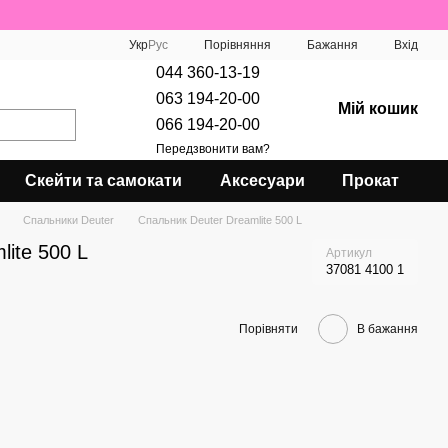
Порівняння
Укр
Рус
Бажання
Вхід
044 360-13-19
063 194-20-00
Мій кошик
066 194-20-00
Передзвонити вам?
Скейти та самокати
Аксесуари
Прокат
Спальники Deuter
Спальник Deuter Dreamlite 500 L
lite 500 L
Артикул
37081 4100 1
Порівняти
В бажання