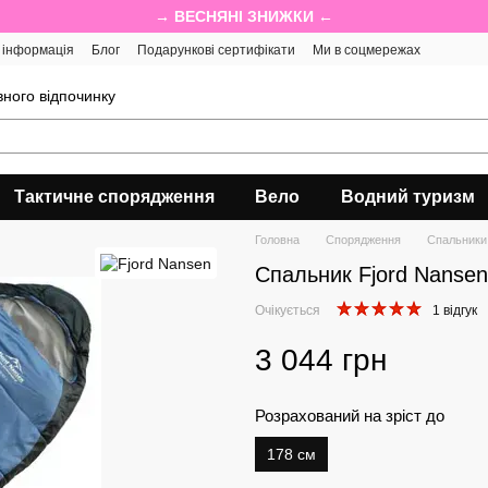
→ ВЕСНЯНІ ЗНИЖКИ ←
 інформація
Блог
Подарункові сертифікати
Ми в соцмережах
ного відпочинку
Тактичне спорядження
Вело
Водний туризм
Головна
Спорядження
Спальники
Спальник Fjord Nanse
Очікується
1 відгук
3 044 грн
Розрахований на зріст до
178 см