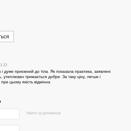
ться
11:22
 і дуже приємний до тіла. Як показала практика, заявлені
, утеплювач тримається добре. За таку ціну, легше і
 при цьому якість відмінна
р
Увійти за допомогою