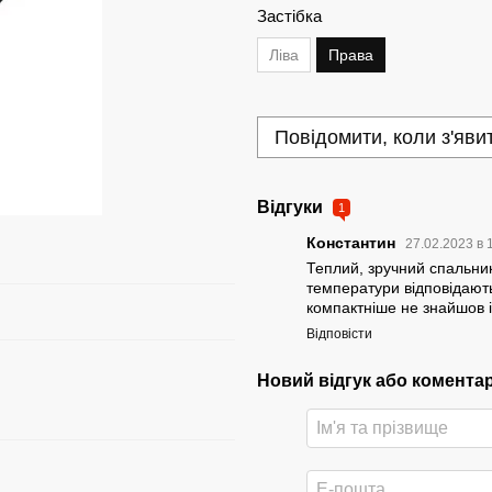
Застібка
Ліва
Права
Повідомити, коли з'яви
Відгуки
1
Константин
27.02.2023 в 
Теплий, зручний спальник
температури відповідають
компактніше не знайшов і
Відповісти
Новий відгук або комента