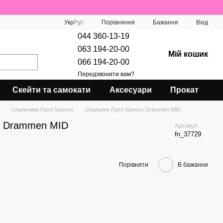
Порівняння
Укр
Рус
Бажання
Вхід
044 360-13-19
063 194-20-00
Мій кошик
066 194-20-00
Передзвонити вам?
Скейти та самокати
Аксесуари
Прокат
Спальники Fjord Nansen
Спальник Fjord Nansen Drammen MID
n Drammen MID
Артикул
fn_37729
Порівняти
В бажання