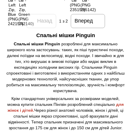
Назад
Вперед
1
з 2
Спальні мішки Pinguin
Спальні мішки Pinguin
розроблені для максимально
широкого кола застосувань: таких, як піші туристичні походи,
далекі поїздки на велосипеді, водні походи. І звичайно ж для
тих, хто вирушає в зимові поїздки або кидає виклик в
експедиціях холодним високих гір. Спальники Pinguin
спроектовані і виготовлені з використанням одних з найбільш
модернових технологій, найсучасніших тканин, де упор
робиться на максимальну теплоізоляцію, зручність і комфорт
користувача.
Крім стандартних універсальних за розмірами моделей,
можна купити спальник Пінгвін розроблений спеціально
для
жінок і дітей.
Через різної анатомії чоловіків, жінок і дітей, ці
спальні мішки якраз спроектовані, щоб врахувати дані
відмінності. Тепер спальник призначені для максимального
зростання до 175 см для жінок і до 150 см для дітей Junior.