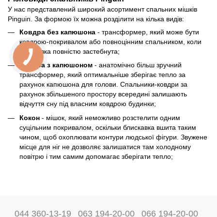
У нас представлений широкий асортимент спальних мішків
Pinguin. За формою їх можна розділити на кілька видів:
Ковдра без капюшона
- трансформер, який може бути
ковдрою-покривалом або повноцінним спальником, коли
блискавка повністю застебнута;
Ковдра з капюшоном
- анатомічно більш зручний
трансформер, який оптимальніше зберігає тепло за
рахунок капюшона для голови. Спальники-ковдри за
рахунок збільшеного простору всередині залишають
відчуття сну під власним ковдрою будинки;
Кокон
- мішок, який неможливо розстелити одним
суцільним покривалом, оскільки блискавка вшита таким
чином, щоб охоплювати контури людської фігури. Звужене
місце для ніг не дозволяє залишатися там холодному
повітрю і тим самим допомагає зберігати тепло;
044 360-13-19
063 194-20-00
066 194-20-00