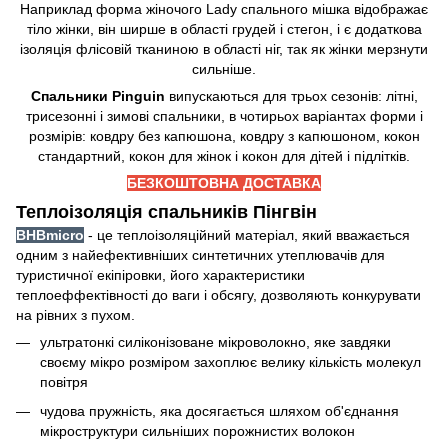
Наприклад форма жіночого Lady спального мішка відображає
тіло жінки, він ширше в області грудей і стегон, і є додаткова
ізоляція флісовій тканиною в області ніг, так як жінки мерзнути
сильніше.
Спальники Pinguin
випускаються для трьох сезонів: літні,
трисезонні і зимові спальники, в чотирьох варіантах форми і
розмірів: ковдру без капюшона, ковдру з капюшоном, кокон
стандартний, кокон для жінок і кокон для дітей і підлітків.
БЕЗКОШТОВНА ДОСТАВКА
Теплоізоляція спальників Пінгвін
BHBmicro
- це теплоізоляційний матеріал, який вважається
одним з найефективніших синтетичних утеплювачів для
туристичної екіпіровки, його характеристики
теплоеффектівності до ваги і обсягу, дозволяють конкурувати
на рівних з пухом.
ультратонкі силіконізоване мікроволокно, яке завдяки
своєму мікро розміром захоплює велику кількість молекул
повітря
чудова пружність, яка досягається шляхом об'єднання
мікроструктури сильніших порожнистих волокон