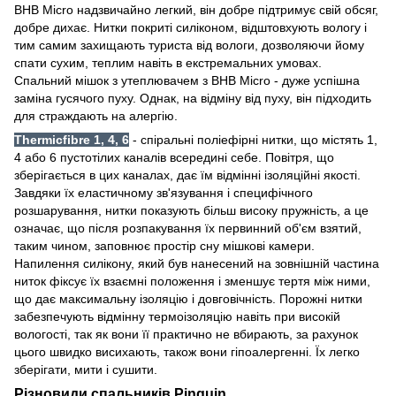
BHB Micro надзвичайно легкий, він добре підтримує свій обсяг,
добре дихає. Нитки покриті силіконом, відштовхують вологу і
тим самим захищають туриста від вологи, дозволяючи йому
спати сухим, теплим навіть в екстремальних умовах.
Спальний мішок з утеплювачем з BHB Micro - дуже успішна
заміна гусячого пуху. Однак, на відміну від пуху, він підходить
для страждають на алергію.
Thermicfibre 1, 4, 6
- спіральні поліефірні нитки, що містять 1,
4 або 6 пустотілих каналів всередині себе. Повітря, що
зберігається в цих каналах, дає їм відмінні ізоляційні якості.
Завдяки їх еластичному зв'язування і специфічного
розшарування, нитки показують більш високу пружність, а це
означає, що після розпакування їх первинний об'єм взятий,
таким чином, заповнює простір сну мішкові камери.
Напилення силікону, який був нанесений на зовнішній частина
ниток фіксує їх взаємні положення і зменшує тертя між ними,
що дає максимальну ізоляцію і довговічність. Порожні нитки
забезпечують відмінну термоізоляцію навіть при високій
вологості, так як вони її практично не вбирають, за рахунок
цього швидко висихають, також вони гіпоалергенні. Їх легко
зберігати, мити і сушити.
Різновиди спальників Pinguin