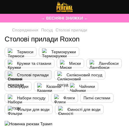
→ ВЕСНЯНІ ЗНИЖКИ ←
Спорядження
Посуд
Столові прилади
Столові прилади Roxon
Термоси
Термокружки
Кружки та стакани
Миски
Ланчбокси
Столові прилади
Силіконовий посуд
Сковорідки
Казанки
Чайники
Набори посуду
Фляги
Питні системи
Фільтри для води
Ємності для води