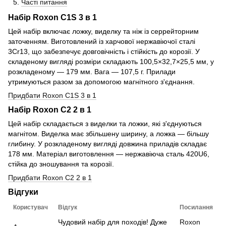
Часті питання
Набір Roxon C1S 3 в 1
Цей набір включає ложку, виделку та ніж із серрейторним
заточенням. Виготовлений із харчової нержавіючої сталі
3Cr13, що забезпечує довговічність і стійкість до корозії. У
складеному вигляді розміри складають 100,5×32,7×25,5 мм, у
розкладеному — 179 мм. Вага — 107,5 г. Прилади
утримуються разом за допомогою магнітного з'єднання.
Придбати Roxon C1S 3 в 1
Набір Roxon C2 2 в 1
Цей набір складається з виделки та ложки, які з'єднуються
магнітом. Виделка має збільшену ширину, а ложка — більшу
глибину. У розкладеному вигляді довжина приладів складає
178 мм. Матеріал виготовлення — нержавіюча сталь 420U6,
стійка до зношування та корозії.
Придбати Roxon C2 2 в 1
Відгуки
Користувач
Відгук
Посилання
Чудовий набір для походів! Дуже
Roxon