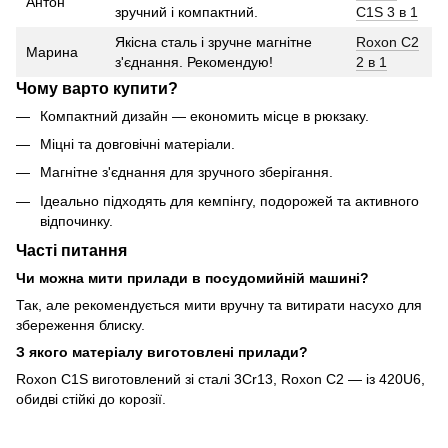
Антон
зручний і компактний.
C1S 3 в 1
Якісна сталь і зручне магнітне
Roxon C2
Марина
з'єднання. Рекомендую!
2 в 1
Чому варто купити?
Компактний дизайн — економить місце в рюкзаку.
Міцні та довговічні матеріали.
Магнітне з'єднання для зручного зберігання.
Ідеально підходять для кемпінгу, подорожей та активного
відпочинку.
Часті питання
Чи можна мити прилади в посудомийній машині?
Так, але рекомендується мити вручну та витирати насухо для
збереження блиску.
З якого матеріалу виготовлені прилади?
Roxon C1S виготовлений зі сталі 3Cr13, Roxon C2 — із 420U6,
обидві стійкі до корозії.