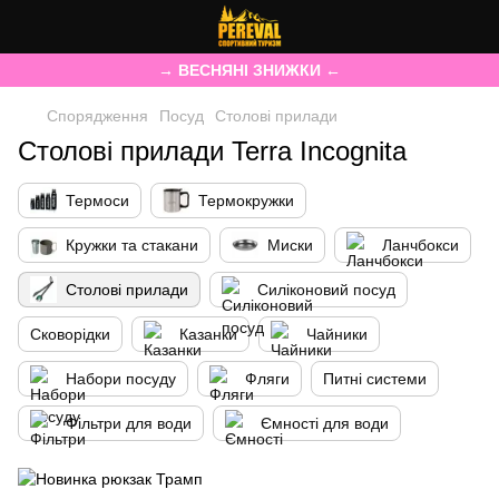
→ ВЕСНЯНІ ЗНИЖКИ ←
Спорядження
Посуд
Столові прилади
Столові прилади Terra Incognita
Термоси
Термокружки
Кружки та стакани
Миски
Ланчбокси
Столові прилади
Силіконовий посуд
Сковорідки
Казанки
Чайники
Набори посуду
Фляги
Питні системи
Фільтри для води
Ємності для води