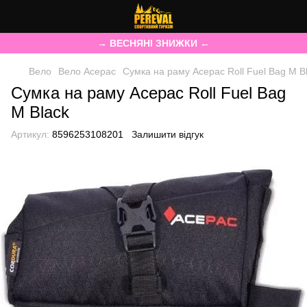
→ ВЕСНЯНІ ЗНИЖКИ ←
Вело
Вело Acepac
Сумка на раму Acepac Roll Fuel Bag M B
Сумка на раму Acepac Roll Fuel Bag
M Black
Артикул:
8596253108201
Залишити відгук