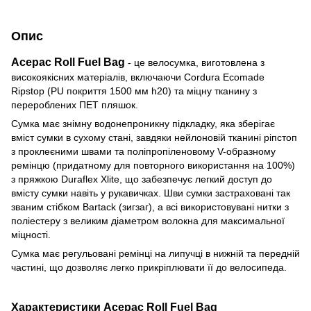
Опис
Acepac Roll Fuel Bag
- це велосумка, виготовлена ​​з
високоякісних матеріалів, включаючи Cordura Ecomade
Ripstop (PU покриття 1500 мм h20) та міцну тканину з
перероблених ПЕТ пляшок.
Сумка має знімну водонепроникну підкладку, яка зберігає
вміст сумки в сухому стані, завдяки нейлоновій тканині ріпстоп
з проклеєними швами та поліпропіленовому V-образному
ремінцю (придатному для повторного використання на 100%)
з пряжкою Duraflex Xlite, що забезпечує легкий доступ до
вмісту сумки навіть у рукавичках. Шви сумки застраховані так
званим стібком Bartack (зигзаг), а всі використовувані нитки з
поліестеру з великим діаметром волокна для максимальної
міцності.
Сумка має регульовані ремінці на липучці в нижній та передній
частині, що дозволяє легко прикріплювати її до велосипеда.
Характеристики Acepac Roll Fuel Bag