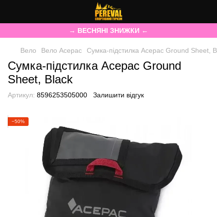
→ ВЕСНЯНІ ЗНИЖКИ ←
Вело
Вело Acepac
Сумка-підстилка Acepac Ground Sheet, B
Сумка-підстилка Acepac Ground
Sheet, Black
Артикул:
8596253505000
Залишити відгук
−50%