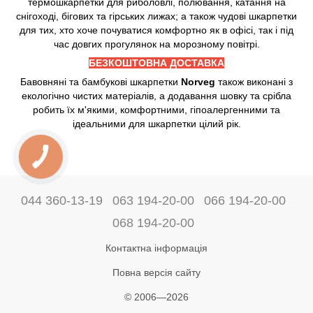
термошкарпетки для риболовлі, полювання, катання на
снігоході, бігових та гірських лижах; а також чудові шкарпетки
для тих, хто хоче почуватися комфортно як в офісі, так і під
час довгих прогулянок на морозному повітрі.
БЕЗКОШТОВНА ДОСТАВКА
Бавовняні та бамбукові шкарпетки
Norveg
також виконані з
екологічно чистих матеріалів, а додавання шовку та срібла
робить їх м'якими, комфортними, гіпоалергенними та
ідеальними для шкарпетки цілий рік.
044 360-13-19
063 194-20-00
066 194-20-00
068 194-20-00
Контактна інформація
Повна версія сайту
© 2006—2026