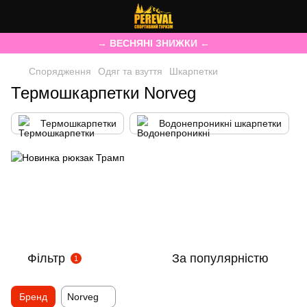
→ ВЕСНЯНІ ЗНИЖКИ ←
Спорядження
Одяг та взуття
Шкарпетки
Термошкарпетки Norveg
Термошкарпетки
Водонепроникні шкарпетки
Фільтр
За популярністю
1
Бренд
Norveg