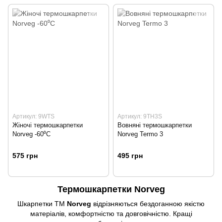
Артикул: 9WTS
Артикул: 9TH3S
Жіночі термошкарпетки
Вовняні термошкарпетки
Norveg -60⁰С
Norveg Termo 3
575 грн
495 грн
Термошкарпетки Norveg
Шкарпетки ТМ
Norveg
відрізняються бездоганною якістю
матеріалів, комфортністю та довговічністю. Кращі