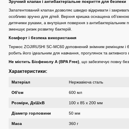
Зручний клапан і антибактеріальне покриття для безпеки
Запатентований клапан дозволяє швидко відкривати і закриват
особливо зручно для дітей. Верхня кришка оснащена об'ємною
дитячими руками, а внутрішня поверхня з антибактеріальним п
зменшує ризик розвитку бактерій.
Комфорт і безпека використання
Термос ZOJIRUSHI SC-MC60 доповнений знімним ремінцем і бе
робить його ідеальним для навчання, прогулянок та активного 
Не містить Бісфенолу А (BPA Free)
, що забезпечує повну без
Характеристики:
Матеріал
Нержавіюча сталь
Об'єм
600 мл
Розміри, ДхШхВ
100 x 85 x 200 мм
Діаметр горловини
50 мм
Маса
360 г