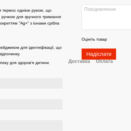
и термос однією рукою, що
 ручкою для зручного тримання
окриттям "Ag+" з іонами срібла
Оцініть товар
йджиком для ідентифікації, що
Надіслати
відпочинку.
Доставка
Оплата
пеку для здоров’я дитини.