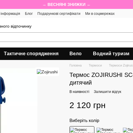
→ ВЕСНЯНІ ЗНИЖКИ ←
 інформація
Блог
Подарункові сертифікати
Ми в соцмережах
ного відпочинку
Тактичне спорядження
Вело
Водний туризм
Головна
Термоси
Термоси Zojirus
Термос ZOJIRUSHI SC-
дитячий
В наявності
Залишити відгук
2 120 грн
Виберіть колір