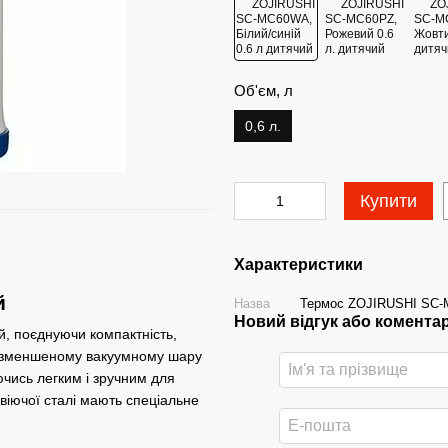
Об'єм, л
0,6 л.
Купити
Характеристики
й
Назва
Термос ZOJIRUSHI SC-M
Новий відгук або комента
, поєднуючи компактність,
ки зменшеному вакуумному шару
чись легким і зручним для
авіючої сталі мають спеціальне