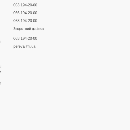
063 194-20-00
066 194-20-00
068 194-20-00
Зворотний дзвінок
063 194-20-00
я
pereval@i.ua
і
и
х