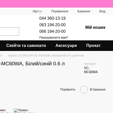
Порівняння
Укр
Рус
Бажання
Вхід
044 360-13-19
063 194-20-00
Мій кошик
066 194-20-00
Передзвонити вам?
Скейти та самокати
Аксесуари
Прокат
hi
Термос ZOJIRUSHI SC-MC60WA, Білий/синій 0.6 л дитячий
MC60WA, Білий/синій 0.6 л
Артикул
SC-
MC60WA
Порівняти
В бажання