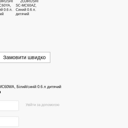
Замовити швидко
C60WA, Білий/синій 0.6 л дитячий
р
Увійти за допомогою