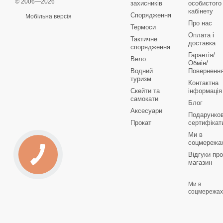
© 2006—2026
захисників
особистого
кабінету
Спорядження
Мобільна версія
Про нас
Термоси
Оплата і
Тактичне
доставка
спорядження
Гарантія/
Вело
Обмін/
Водний
Поверненн
туризм
Контактна
Скейти та
інформація
самокати
Блог
Аксесуари
Подарунков
Прокат
сертифікат
Ми в
соцмережа
Відгуки про
магазин
Ми в
соцмережах