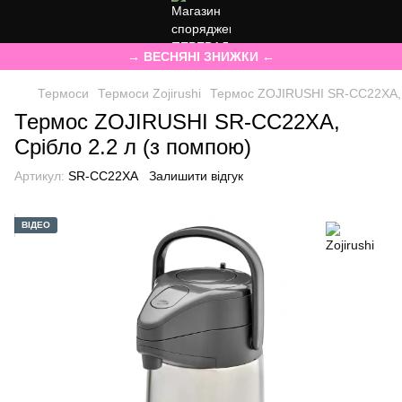
→ ВЕСНЯНІ ЗНИЖКИ ←
Термоси
Термоси Zojirushi
Термос ZOJIRUSHI SR-CC22XA, С
Термос ZOJIRUSHI SR-CC22XA,
Срібло 2.2 л (з помпою)
Артикул:
SR-CC22XA
Залишити відгук
ВІДЕО