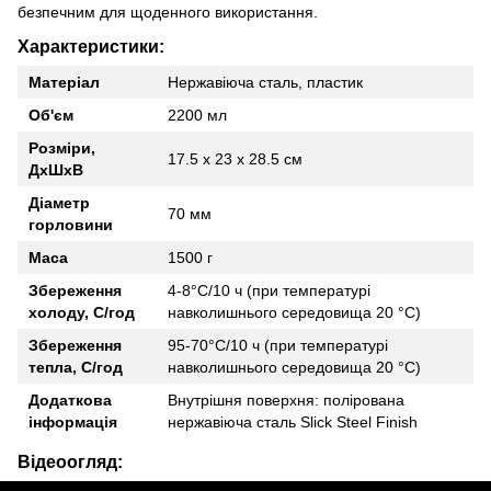
безпечним для щоденного використання.
Характеристики:
Матеріал
Нержавіюча сталь, пластик
Об'єм
2200 мл
Розміри,
17.5 х 23 х 28.5 см
ДхШхВ
Діаметр
70 мм
горловини
Маса
1500 г
Збереження
4-8°С/10 ч (при температурі
холоду, C/год
навколишнього середовища 20 °С)
Збереження
95-70°С/10 ч (при температурі
тепла, C/год
навколишнього середовища 20 °С)
Додаткова
Внутрішня поверхня: полірована
інформація
нержавіюча сталь Slick Steel Finish
Відеоогляд: