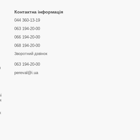
Контактна інформація
044 360-13-19
063 194-20-00
066 194-20-00
068 194-20-00
Зворотний дзвінок
063 194-20-00
я
pereval@i.ua
і
и
х