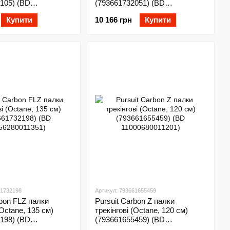
105) (BD
(793661732051) (BD
21201)
11255600021201)
Купити
10 166 грн
Купити
61732198
Артикул: 793661655459
rbon FLZ палки
Pursuit Carbon Z палки
(Octane, 135 см)
трекінгові (Octane, 120 см)
198) (BD
(793661655459) (BD
11351)
11000680011201)