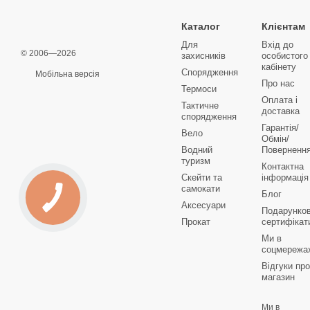
Каталог
Клієнтам
Для
Вхід до
© 2006—2026
захисників
особистого
кабінету
Спорядження
Мобільна версія
Про нас
Термоси
Оплата і
Тактичне
доставка
спорядження
Гарантія/
Вело
Обмін/
Водний
Поверненн
туризм
Контактна
Скейти та
інформація
самокати
Блог
Аксесуари
Подарунков
Прокат
сертифікат
Ми в
соцмережа
Відгуки про
магазин
Ми в