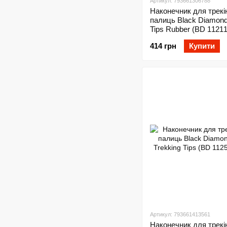
Артикул: 793661306788
Наконечник для трекі
палиць Black Diamond
Tips Rubber (BD 11211
414 грн
Купити
Артикул: 793661413561
Наконечник для трекі