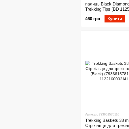
палиць Black Diamond
Trekking Tips (BD 112
460 грн
Купити
Артикул: 793661578116
Trekking Baskets 38 
Clip кільце для трекін