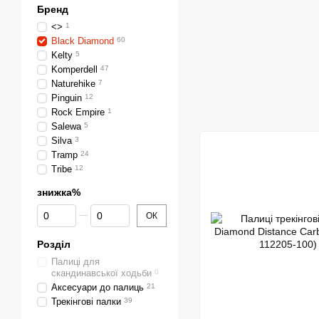
Бренд
<>
1
Black Diamond
60
Kelty
5
Komperdell
47
Naturehike
7
Pinguin
12
Rock Empire
1
Salewa
5
Silva
3
Tramp
24
Tribe
12
знижка%
Від знижка%
До знижка%
ОК
Розділ
Палиці для
скандинавської ходьби
0
Аксесуари до палиць
21
Трекінгові палки
39