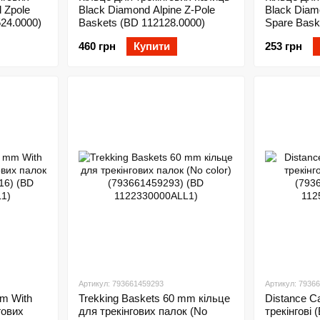
 Zpole
Black Diamond Alpine Z-Pole
Black Diam
524.0000)
Baskets (BD 112128.0000)
Spare Bask
460 грн
Купити
253 грн
Артикул: 793661459293
Артикул: 7936
mm With
Trekking Baskets 60 mm кільце
Distance C
гових
для трекінгових палок (No
трекінгові 