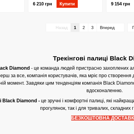
6 210 грн
Купити
9 154 грн
Назад
1
2
3
Вперед
Трекінгові палиці Black 
lack Diamond
- це команда людей пристрасно захоплених аль
перш за все, компанія користувачів, яка мріє про створенн
шній момент. Завдяки цим тенденціям компанія Black Diamond
вдосконаленню.
і
Black Diamond -
це зручні і комфортні палиці, які найкращ
прогулянок, так і для тривалих, складних г
БЕЗКОШТОВНА ДОСТАВ