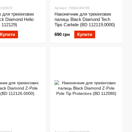
61322672
Артикул: 793661306795
 для трекінгових
Наконечник для трекінгових
ck Diamond Helio
палиць Black Diamond Tech
BD 112129)
Tips Carbide (BD 112119.0000)
Купити
690 грн
Купити