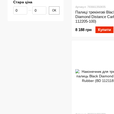
Стара ціна
Артикул: 793661350835
Від Стара ціна
До Стара ціна
ОК
Палиці трекінгові Blac
Diamond Distance Car
112205-100)
8 188 грн
Купити