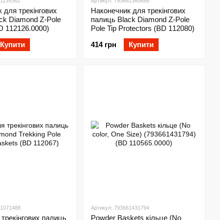
61139362
Артикул: 793661360698
 для трекінгових
Наконечник для трекінгових
ck Diamond Z-Pole
палиць Black Diamond Z-Pole
D 112126.0000)
Pole Tip Protectors (BD 112080)
Купити
414 грн
Купити
61071488
Артикул: 793661431794
 трекінгових палиць
Powder Baskets кільце (No