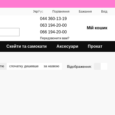
Порівняння
Укр
Рус
Бажання
Вхід
044 360-13-19
063 194-20-00
Мій кошик
066 194-20-00
Передзвонити вам?
Скейти та самокати
Аксесуари
Прокат
стю
спочатку дешевше
за назвою
Відображення: