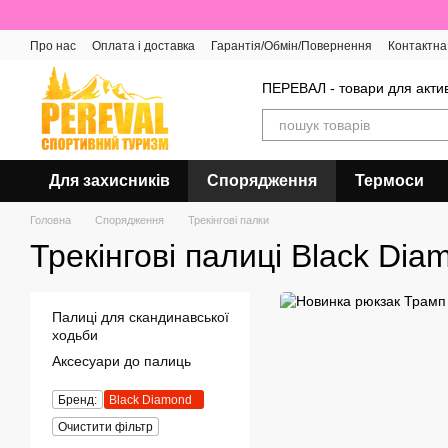
Перейти до основного контенту
Про нас
Оплата і доставка
Гарантія/Обмін/Повернення
Контактна
Відгуки про магазин
ПЕРЕВАЛ - товари для актив
Для захисників
Спорядження
Термоси
Головна
Спорядження
Трекінгові палки
Трекінгові палиці Black Dia
Палиці для скандинавської
ходьби
Аксесуари до палиць
Бренд:
Black Diamond
Очистити фільтр