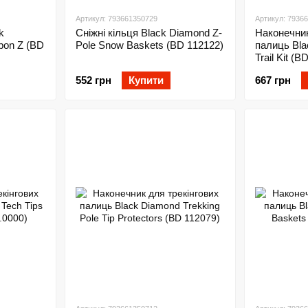
Артикул: 793661350729
Артикул: 7936
k
Сніжні кільця Black Diamond Z-
Наконечник
bon Z (BD
Pole Snow Baskets (BD 112122)
палиць Bla
Trail Kit (
552 грн
Купити
667 грн