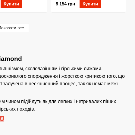
Купити
9 154 грн
Купити
Показати все
Diamond
пінізмом, скелелазінням і гірськими лижами.
я досконалого спорядження і жорсткою критикою того, що
 залучена в нескінченний процес, так як немає межі
им чином підійдуть як для легких і нетривалих піших
ірських походів.
КА