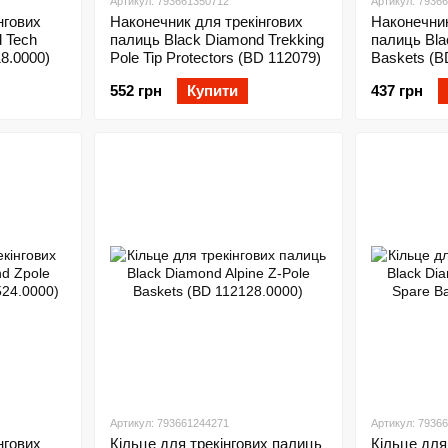
Артикул: 793661350712
Артикул: 7936
нгових
Наконечник для трекінгових
Наконечник
 Tech
палиць Black Diamond Trekking
палиць Bla
8.0000)
Pole Tip Protectors (BD 112079)
Baskets (B
552 грн
Купити
437 грн
Артикул: 793661244271
Артикул: 7936
нгових
Кільце для трекінгових палиць
Кільце для