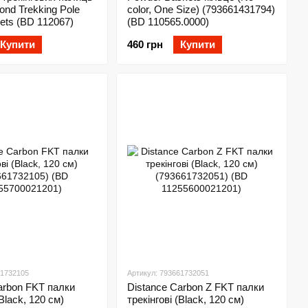
ond Trekking Pole
color, One Size) (793661431794)
ets (BD 112067)
(BD 110565.0000)
Купити
460 грн
Купити
61732105
Артикул: 793661732051
arbon FKT палки
Distance Carbon Z FKT палки
(Black, 120 см)
трекінгові (Black, 120 см)