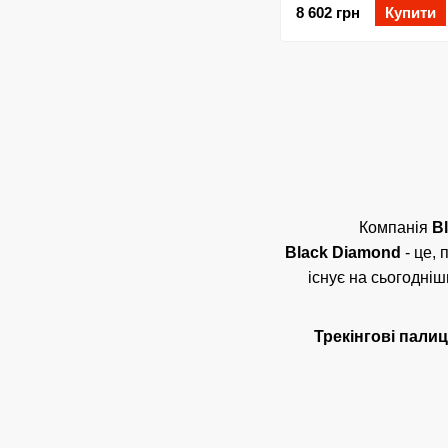
8 602 грн
Купити
Компанія
B
Black Diamond
- це, 
існує на сьогодні
Трекінгові палиц