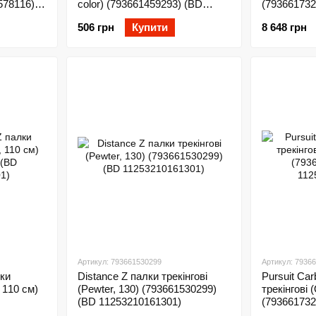
578116)
color) (793661459293) (BD
(793661732
1122330000ALL1)
112557000
506 грн
Купити
8 648 грн
Артикул: 793661530299
Артикул: 7936
лки
Distance Z палки трекінгові
Pursuit Ca
, 110 см)
(Pewter, 130) (793661530299)
трекінгові 
(BD 11253210161301)
(793661732
112562800