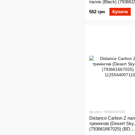
палок (Black) (793661
(BD 1122160002ALL1)
552 грн
Купити
Артикул: 793661667025
Distance Carbon Z па
трекінгові (Desert Sky
(793661667025) (BD
11255440071101)