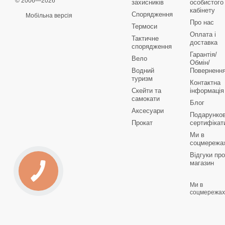
© 2006—2026
захисників
особистого
кабінету
Спорядження
Мобільна версія
Про нас
Термоси
Оплата і
Тактичне
доставка
спорядження
Гарантія/
Вело
Обмін/
Водний
Поверненн
туризм
Контактна
Скейти та
інформація
самокати
Блог
Аксесуари
Подарунков
Прокат
сертифікат
Ми в
соцмережа
Відгуки про
магазин
Ми в
соцмережах