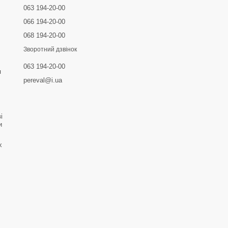
063 194-20-00
066 194-20-00
068 194-20-00
Зворотний дзвінок
063 194-20-00
я
pereval@i.ua
і
и
х