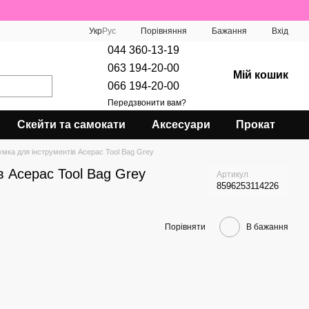
Порівняння
Укр
Рус
Бажання
Вхід
044 360-13-19
063 194-20-00
Мій кошик
066 194-20-00
Передзвонити вам?
Скейти та самокати
Аксесуари
Прокат
мка для інструментів Acepac Tool Bag Grey
в Acepac Tool Bag Grey
Артикул
8596253114226
Порівняти
В бажання