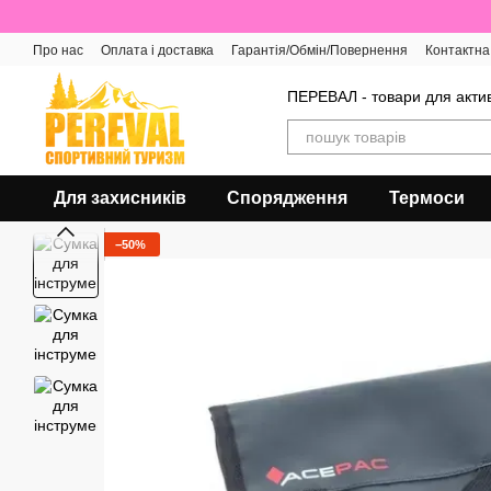
Перейти до основного контенту
Про нас
Оплата і доставка
Гарантія/Обмін/Повернення
Контактна
Відгуки про магазин
ПЕРЕВАЛ - товари для актив
Для захисників
Спорядження
Термоси
−50%