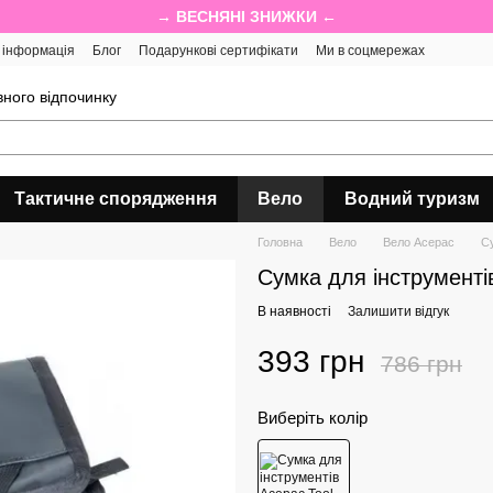
→ ВЕСНЯНІ ЗНИЖКИ ←
 інформація
Блог
Подарункові сертифікати
Ми в соцмережах
ного відпочинку
Тактичне спорядження
Вело
Водний туризм
Головна
Вело
Вело Acepac
Су
Сумка для інструменті
В наявності
Залишити відгук
393 грн
786 грн
Виберіть колір