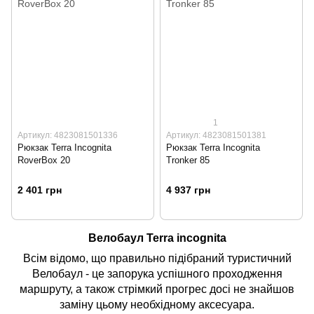
1
Артикул: 4823081501336
Артикул: 4823081501381
Рюкзак Terra Incognita
Рюкзак Terra Incognita
RoverBox 20
Tronker 85
2 401 грн
4 937 грн
Велобаул Terra incognita
Всім відомо, що правильно підібраний туристичний
Велобаул - це запорука успішного проходження
маршруту, а також стрімкий прогрес досі не знайшов
заміну цьому необхідному аксесуара.