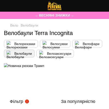
→ ВЕСНЯНІ ЗНИЖКИ ←
Вело
Велобаули
Велобаули Terra Incognita
Велорюкзаки
Велосумки
Велофари
Велобаули
Велоаксесуари
Фільтр
За популярністю
1