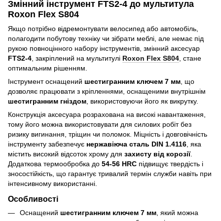
Змінний інструмент FTS2-4 до мультитула
Roxon Flex S804
Якщо потрібно відремонтувати велосипед або автомобіль,
полагодити побутову техніку чи зібрати меблі, але немає під
рукою повноцінного набору інструментів, змінний аксесуар
FTS2-4
, закріплений на мультитулі
Roxon Flex S804
, стане
оптимальним рішенням.
Інструмент оснащений
шестигранним ключем 7 мм
, що
дозволяє працювати з кріпленнями, оснащеними внутрішнім
шестигранним гніздом
, використовуючи його як викрутку.
Конструкція аксесуара розрахована на високі навантаження,
тому його можна використовувати для силових робіт без
ризику вигинання, тріщин чи поломок. Міцність і довговічність
інструменту забезпечує
нержавіюча сталь DIN 1.4116
, яка
містить високий відсоток хрому для
захисту від корозії
.
Додаткова термообробка до
54-56 HRC
підвищує твердість і
зносостійкість, що гарантує тривалий термін служби навіть при
інтенсивному використанні.
Особливості
Оснащений
шестигранним ключем 7 мм
, який можна