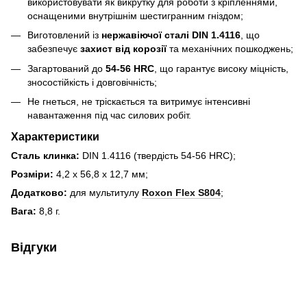
використовувати як викрутку для роботи з кріпленнями,
оснащеними внутрішнім шестигранним гніздом;
Виготовлений із
нержавіючої сталі DIN 1.4116
, що
забезпечує
захист від корозії
та механічних пошкоджень;
Загартований до
54-56 HRC
, що гарантує високу міцність,
зносостійкість і довговічність;
Не гнеться, не тріскається та витримує інтенсивні
навантаження під час силових робіт.
Характеристики
Сталь клинка:
DIN 1.4116 (твердість 54-56 HRC);
Розміри:
4,2 x 56,8 x 12,7 мм;
Додатково:
для мультитулу
Roxon Flex S804
;
Вага:
8,8 г.
Відгуки