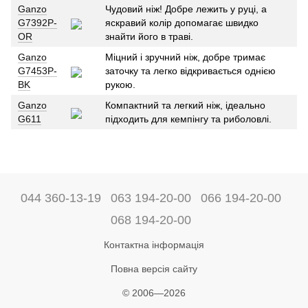
Ganzo
Чудовий ніж! Добре лежить у руці, а
G7392P-
яскравий колір допомагає швидко
OR
знайти його в траві.
Ganzo
Міцний і зручний ніж, добре тримає
G7453P-
заточку та легко відкривається однією
BK
рукою.
Ganzo
Компактний та легкий ніж, ідеально
G611
підходить для кемпінгу та риболовлі.
044 360-13-19
063 194-20-00
066 194-20-00
068 194-20-00
Контактна інформація
Повна версія сайту
© 2006—2026