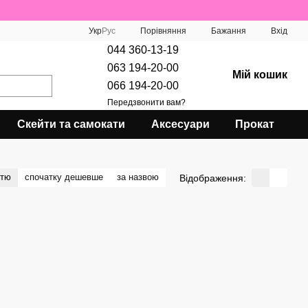
Порівняння
Укр
Рус
Бажання
Вхід
044 360-13-19
063 194-20-00
Мій кошик
066 194-20-00
Передзвонити вам?
Скейти та самокати
Аксесуари
Прокат
стю
спочатку дешевше
за назвою
Відображення: