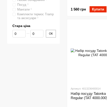
Посуд
0
1 560 грн
Купити
Мангали
0
Комплекти термос Tramp
та аксесуари
0
Стара ціна
Від Стара ціна
До Стара ціна
ОК
Артикул: 4013236400014
Набір посуду Tatonka
Regular (TAT 4000.000