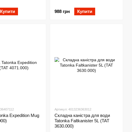
Купити
988 грн
Купити
236407112
Артикул: 4013236363012
onka Expedition Mug
Складна каністра для води
000)
Tatonka Faltkanister 5L (TAT
3630.000)