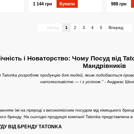
1 144 грн
Купити
988 грн
Назад
1
2
3
4
5
Вперед
гічність і Новаторство: Чому Посуд від T
Мандрівників
я Tatonka розробляє продукцію для людей, яким подобається про
наполегливістю — і з успіхом."
- Андреас Шех
нням їжі на природі з високоякісним посудом від німецького бренду
ого бренду. На сьогодні продукція компанії Tatonka представлена в 
ДУ ВІД БРЕНДУ TATONKA