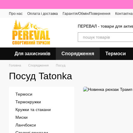
Перейти до основного контенту
Про нас
Оплата і доставка
Гарантія/Обмін/Повернення
Контактна
Відгуки про магазин
ПЕРЕВАЛ - товари для актив
Для захисників
Спорядження
Термоси
Головна
Спорядження
Посуд
Посуд Tatonka
Термоси
Термокружки
Кружки та стакани
Миски
Ланчбокси
Столові прилади