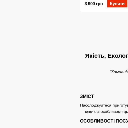
3 900 грн
Купити
Якість, Еколо
"Компані
ЗМІСТ
Насолоджуйтеся приготува
— ключові особливості ць
ОСОБЛИВОСТІ ПОСУ