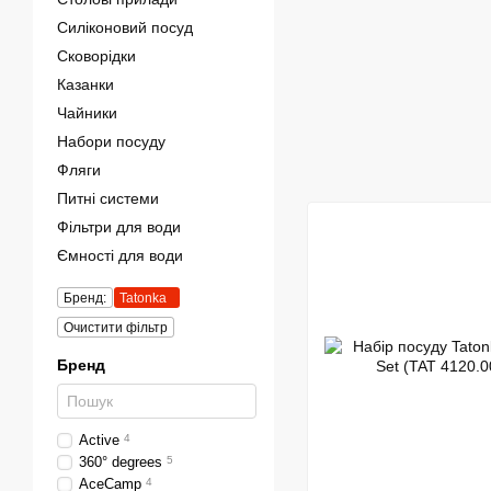
Силіконовий посуд
Сковорідки
Казанки
Чайники
Набори посуду
Фляги
Питні системи
Фільтри для води
Ємності для води
Бренд:
Tatonka
Очистити фільтр
Бренд
Active
4
360° degrees
5
AceCamp
4