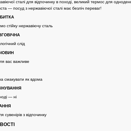
жавіючої сталі для відпочинку в поході, великий термос для одноден
иста — посуд з нержавіючої сталі має безліч переваг!
ЕБИТКА
мо стійку нержавіючу сталь
ВГОВІЧНА
логічний слід
ЕЧОВИН
ля вас важливе
а смакувати як вдома
ІНУВАННЯ
ноді — ні
ГАННЯ
я сувенірів з відпочинку
ВОСТІ