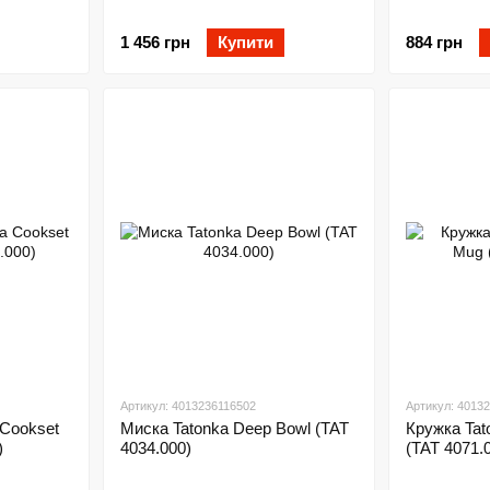
1 456 грн
Купити
884 грн
Артикул: 4013236116502
Артикул: 4013
 Cookset
Миска Tatonka Deep Bowl (TAT
Кружка Tat
)
4034.000)
(TAT 4071.