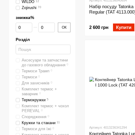
Артикул: 4013236040654
WILDO
12
Набір посуду Tatonka
Zojirushi
70
Regular (TAT 4113.000
знижка%
Від знижка%
До знижка%
2 600 грн
Купити
ОК
Розділ
Аксесуари та запчастини
до газового обладнання
0
Термоси Трамп
0
Термоси
0
Для захисників
0
Комплект термос +
заварник
0
Термокружки
5
Комплект термос + чохол
PEREVAL
0
Спорядження
0
Кружки та стакани
11
Артикул: 4013236341294
Термоси для їжі
0
Контейнер Tatonka Lun
Комплект термос + чохол