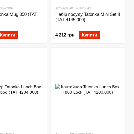
236289046
Артикул: 4013236298451
onka Mug 350 (TAT
Набір посуду Tatonka Mini Set II
(TAT 4145.000)
Купити
4 212 грн
Купити