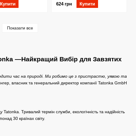
Купити
624 грн
Купити
Показати все
atonka —Найкращий Вибір для Завзятих
водити час на природі. Ми робимо це з пристрастю, уявою та
інгер, власник та генеральний директор компанії Tatonka GmbH
 Tatonka. Тривалий термін служби, екологічність та надійність
понад 30 країнах світу.