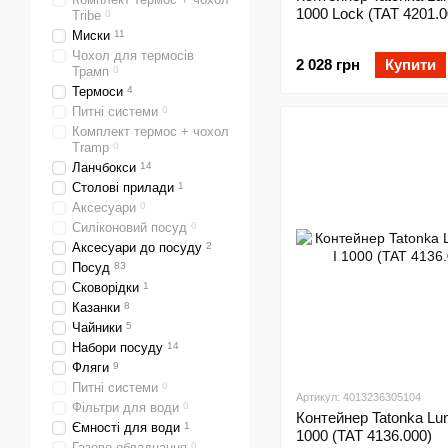
1000 Lock (TAT 4201.0
Tribe
0
Миски
11
Чохол для термосів
2 028 грн
Купити
Трамп
0
Термоси
4
Питні системи
0
Комплект термос + чохол
Tramp
0
Ланчбокси
14
Столові прилади
1
Аксесуари
0
Силіконовий посуд
0
Аксесуари до посуду
2
Посуд
83
Сковорідки
1
Казанки
8
Чайники
5
Набори посуду
14
Фляги
9
Питні системи
0
Артикул: 4013236305104
Фільтри для води
0
Контейнер Tatonka Lun
Ємності для води
1
1000 (TAT 4136.000)
Газове обладнання
0