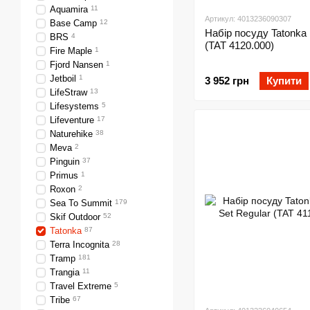
Aquamira
11
Артикул: 4013236090307
Base Camp
12
Набір посуду Tatonka 
BRS
4
(TAT 4120.000)
Fire Maple
1
Fjord Nansen
1
Jetboil
1
3 952 грн
Купити
LifeStraw
13
Lifesystems
5
Lifeventure
17
Naturehike
38
Meva
2
Pinguin
37
Primus
1
Roxon
2
Sea To Summit
179
Skif Outdoor
52
Tatonka
87
Terra Incognita
28
Tramp
181
Trangia
11
Travel Extreme
5
Tribe
67