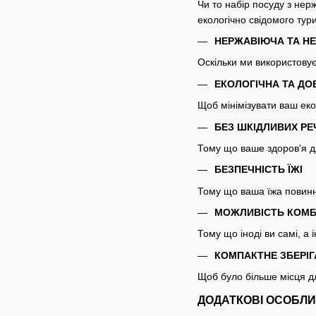
Чи то набір посуду з нер
екологічно свідомого тур
НЕРЖАВІЮЧА ТА Н
Оскільки ми використовує
ЕКОЛОГІЧНА ТА ДО
Щоб мінімізувати ваш еко
БЕЗ ШКІДЛИВИХ Р
Тому що ваше здоров'я д
БЕЗПЕЧНІСТЬ ЇЖІ
Тому що ваша їжа повинн
МОЖЛИВІСТЬ КОМБ
Тому що іноді ви самі, а і
КОМПАКТНЕ ЗБЕРІ
Щоб було більше місця дл
ДОДАТКОВІ ОСОБЛИ