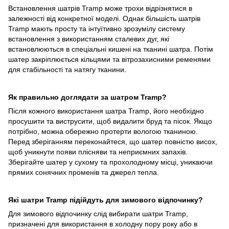
Встановлення шатрів Tramp може трохи відрізнятися в
залежності від конкретної моделі. Однак більшість шатрів
Tramp мають просту та інтуїтивно зрозумілу систему
встановлення з використанням сталевих дуг, які
встановлюються в спеціальні кишені на тканині шатра. Потім
шатер закріплюється кільцями та вітрозахисними ременями
для стабільності та натягу тканини.
Як правильно доглядати за шатром Tramp?
Після кожного використання шатра Tramp, його необхідно
просушити та виструсити, щоб видалити бруд та пісок. Якщо
потрібно, можна обережно протерти вологою тканиною.
Перед зберіганням переконайтеся, що шатер повністю висох,
щоб уникнути появи плісняви та неприємних запахів.
Зберігайте шатер у сухому та прохолодному місці, уникаючи
прямих сонячних променів та джерел тепла.
Які шатри Tramp підійдуть для зимового відпочинку?
Для зимового відпочинку слід вибирати шатри Tramp,
призначені для використання в холодну пору року або в