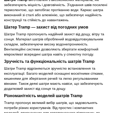
забезпечують міцність і довговічність. З'єднання швів посилені
термолентою, що запобігає протіканню води. Каркас шатра
виконаний зі сталі або алюмінію, що забезпечує надійність
конструкції та стійкість до навантажень.
Шатер Tramp — захист від погодних умов
Шатри Tramp пропонують надійний захист від дощу, вітру та
сонця. Матеріал шатрів оброблений водовідштовхувальним
складом, забезпечуючи високу водонепроникність.
Вентиляційні системи дозволяють зберігати комфортний
мікроклімат всередині шатра навіть у спекотну погоду.
Зручність та функціональність шатрів Tramp
Шатри Tramp відрізняються зручністю встановлення та
експлуатації. Багато моделей оснащені москітними сітками,
кишенями для зберігання речей та легко регульованими
вікнами. Також деякі шатри мають навіси, що забезпечують
додатковий захист від сонця та дощу.
Різноманітність моделей шатрів Tramp
Tramp пропонує великий вибір шатрів, що задовольнять
потреби різних користувачів. Від простих і компактних
моделей, призначених для короткочасного відпочинку, до