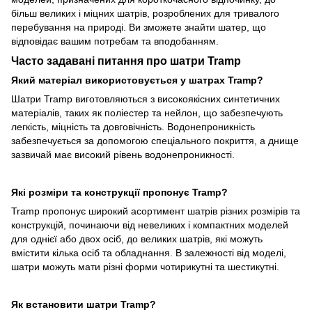
більш великих і міцних шатрів, розроблених для тривалого
перебування на природі. Ви зможете знайти шатер, що
відповідає вашим потребам та вподобанням.
Часто задавані питання про шатри Tramp
Який матеріал використовується у шатрах Tramp?
Шатри Tramp виготовляються з високоякісних синтетичних
матеріалів, таких як поліестер та нейлон, що забезпечують
легкість, міцність та довговічність. Водонепроникність
забезпечується за допомогою спеціального покриття, а днище
зазвичай має високий рівень водонепроникності.
Які розміри та конструкції пропонує Tramp?
Tramp пропонує широкий асортимент шатрів різних розмірів та
конструкцій, починаючи від невеликих і компактних моделей
для однієї або двох осіб, до великих шатрів, які можуть
вмістити кілька осіб та обладнання. В залежності від моделі,
шатри можуть мати різні форми чотирикутні та шестикутні.
Як встановити шатри Tramp?