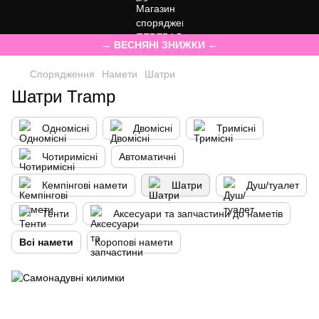
→ ВЕСНЯНІ ЗНИЖКИ ←
Спорядження
Намети
Шатри
Шатри Tramp
Одномісні
Двомісні
Тримісні
Чотиримісні
Автоматичні
Кемпінгові намети
Шатри
Душ/туалет
Тенти
Аксесуари та запчастини до наметів
Всі намети
Коропові намети