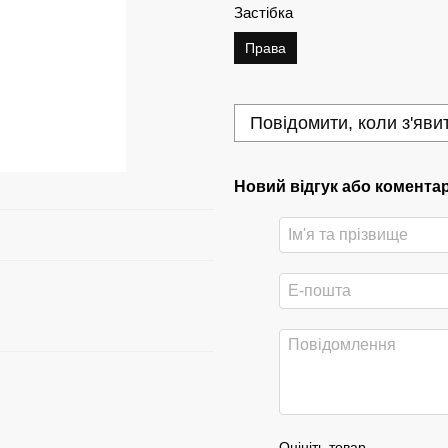
Застібка
Права
Повідомити, коли з'яви
Новий відгук або комента
Оцініть товар