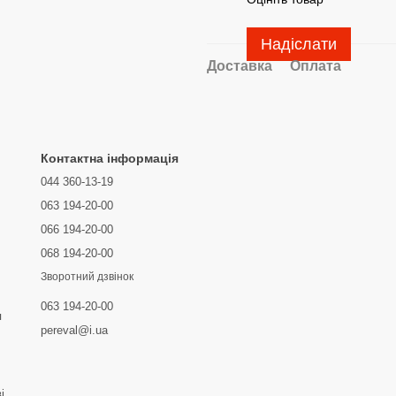
Надіслати
Доставка
Оплата
Контактна інформація
044 360-13-19
063 194-20-00
066 194-20-00
068 194-20-00
Зворотний дзвінок
063 194-20-00
я
pereval@i.ua
і