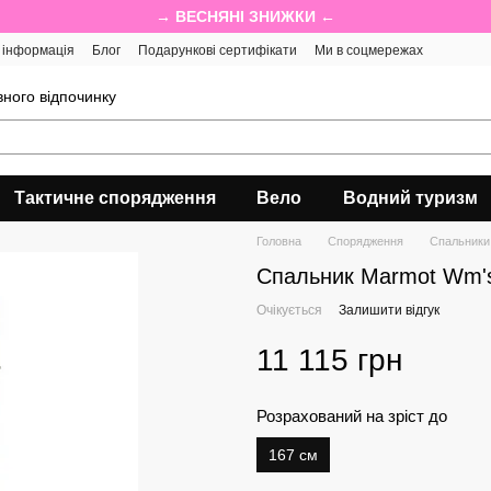
→ ВЕСНЯНІ ЗНИЖКИ ←
 інформація
Блог
Подарункові сертифікати
Ми в соцмережах
ного відпочинку
Тактичне спорядження
Вело
Водний туризм
Головна
Спорядження
Спальники
Спальник Marmot Wm's
Очікується
Залишити відгук
11 115 грн
Розрахований на зріст до
167 см