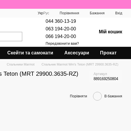
Порівняння
Укр
Рус
Бажання
Вхід
044 360-13-19
063 194-20-00
Мій кошик
066 194-20-00
Передзвонити вам?
Скейти та самокати
Аксесуари
Прокат
Спальники Marmot
Спальник Marmot Wm's Teton (MRT 29900.3635-RZ)
 Teton (MRT 29900.3635-RZ)
Артикул
889169250804
Порівняти
В бажання