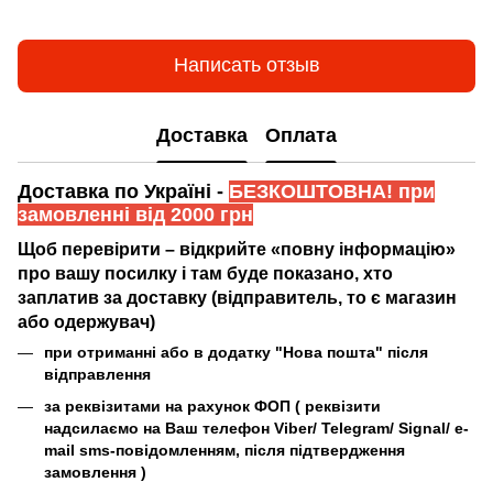
Написать отзыв
Доставка
Оплата
Доставка по Україні -
БЕЗКОШТОВНА! при
замовленні від 2000 грн
Щоб перевірити – відкрийте «повну інформацію»
про вашу посилку і там буде показано, хто
заплатив за доставку (відправитель, то є магазин
або одержувач)
при отриманні або в додатку "Нова пошта" після
відправлення
за реквізитами на рахунок ФОП (
реквізити
надсилаємо на Ваш телефон Viber/ Telegram/ Signal/ e-
mail sms-повідомленням, після підтвердження
замовлення
)