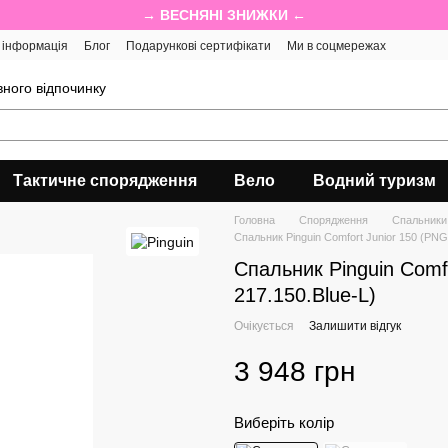
→ ВЕСНЯНІ ЗНИЖКИ ←
 інформація
Блог
Подарункові сертифікати
Ми в соцмережах
ного відпочинку
Тактичне спорядження
Вело
Водний туризм
Головна
Спорядження
Спальники
Спальник Pinguin Comfort Junior 150 (PNG
Спальник Pinguin Comf
217.150.Blue-L)
Очікується
Залишити відгук
3 948 грн
Виберіть колір