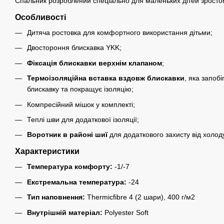
Спальник розроблений спеціально для маленьких дітей зросто
Особливості
Дитяча ростовка для комфортного використання дітьми;
Двостороння блискавка YKK;
Фіксація блискавки верхнім клапаном
;
Термоізоляційна вставка вздовж блискавки
, яка запоб
блискавку та покращує ізоляцію;
Компресійний мішок у комплекті;
Теплі шви для додаткової ізоляції;
Воротник в районі шиї
для додаткового захисту від холод
Характеристики
Температура комфорту:
-1/-7
Екстремальна температура:
-24
Тип наповнення:
Thermicfibre 4 (2 шари), 400 г/м2
Внутрішній матеріал:
Polyester Soft