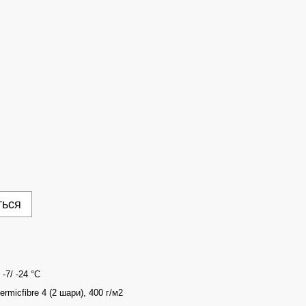
ться
/ -7/ -24 °С
ermicfibre 4 (2 шари), 400 г/м2