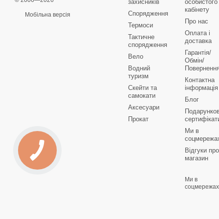
© 2006—2026
захисників
особистого
кабінету
Спорядження
Мобільна версія
Про нас
Термоси
Оплата і
Тактичне
доставка
спорядження
Гарантія/
Вело
Обмін/
Водний
Поверненн
туризм
Контактна
Скейти та
інформація
самокати
Блог
Аксесуари
Подарунков
Прокат
сертифікат
Ми в
соцмережа
Відгуки про
магазин
Ми в
соцмережах