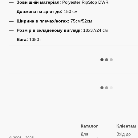
Зовнішній матеріал:
Polyester RipStop DWR
Довжина на зріст до:
150 см
Ширина в плечах/ногах:
75см/52см
Розмір в складеному вигляді:
18х37/24 см
Вага:
1350 г
Каталог
Клієнтам
Для
Вхід до