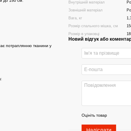
м до 150 см.
Внутрішній матеріал
Po
Зовнішній матеріал
Po
Вага, кг
1,
Розмір спального мішка, см
15
Розмір в упаковці
18
Новий відгук або комента
ігає потраплянню тканини у
у.
Оцініть товар
Надіслати