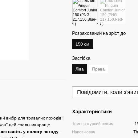
Розрахований на зріст до
150 см
Застібка
Ліва
Права
Повідомити, коли з'яви
Характеристики
ий вибір для тривалих походів і
Температурний режим
-1
окон" цей спальник краще
ння навіть у вологу погоду
.
Наповнювач
Th