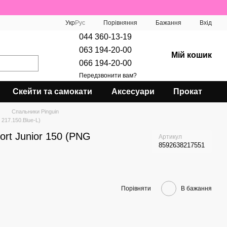
Порівняння
Укр
Рус
Бажання
Вхід
044 360-13-19
063 194-20-00
Мій кошик
066 194-20-00
Передзвонити вам?
Скейти та самокати
Аксесуари
Прокат
Спальники Pinguin
 217.150.Blue-L)
ort Junior 150 (PNG
Артикул
8592638217551
Порівняти
В бажання