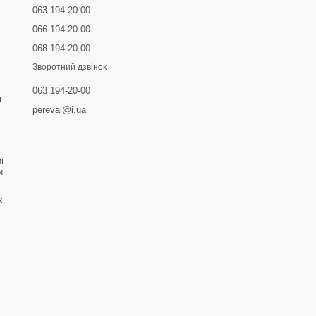
063 194-20-00
066 194-20-00
068 194-20-00
Зворотний дзвінок
063 194-20-00
я
pereval@i.ua
і
и
х