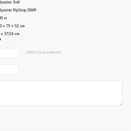
lyester Soft
lyester RipStop DWR
35 кг
0 х 75 х 52 см
 х 37/24 см
р
Увійти за допомогою