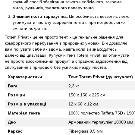
зручний спосіб зберігання всього необхідного, зокрема
мила, рушників, туалетного паперу тощо.
Знімний пол з тарпауліна.
Ця особливість дозволяє легко
утримувати чистоту всередині тента і, при потребі, легко
змінити покриття.
Totem Privat - це не просто тент, - це геніальне рішення для
комфортного перебування в природних умовах. Він дозволяє
вам почувати себе як вдома, навіть коли ви знаходитесь
далеко від цивілізації. Купуючи тент Totem Privat, ви отримуєте
не просто високоякісний продукт, а справжнє задоволення від
спілкування з природою без усіляких незручностей.
Характеристики
Тент Totem Privat (душ/туалет)
Вага
2,3 кг
Розміри
150 х 150 х 225 см.
Розмір в упаковці
12 х 68 х 12 см.
Матеріал тента
100% поліестер Taffeta 75D / 190
Дно
Армований терпаулінг 10000 мм в
Каркас
Fiberglass 9,5 мм