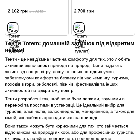
2 162 грн
2 700 грн
2 702 грн
Тенти Totem: домашній затишок під відкритим
небом!
Тенти - це невід'ємна частина комфорту для тих, хто любить
активний відпочинок і пригоди на природі. Вони надають
захист від сонця, вітру, дощу та інших погодних умов,
забезпечуючи комфорт та безпеку під час кемпінгу, туризму,
походів в гори, риболовлі, пікніків, фестивалів та інших
активностей на відкритому повітрі.
Тенти розроблені так, щоб вони були легкими, зручними в
переносі та простими в установці. Це ідеальний вибір для
туристів, альпіністів, велосипедистів, мандрівників, а також для
сімей, які люблять проводити час на природі.
Вони також можуть бути корисними для тих, хто займається
відпочинком на природі як хобі, або для професійних туристів,
які шукають надійне, довговічне та водонепроникне