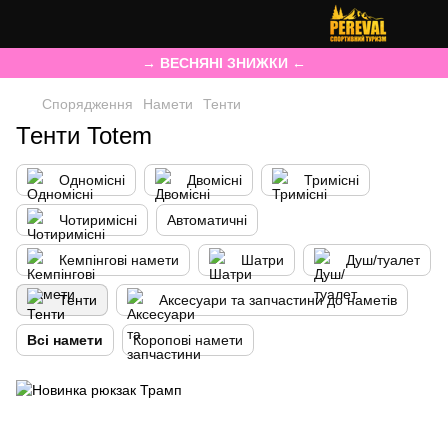
→ ВЕСНЯНІ ЗНИЖКИ ←
Спорядження
Намети
Тенти
Тенти Totem
Одномісні
Двомісні
Тримісні
Чотиримісні
Автоматичні
Кемпінгові намети
Шатри
Душ/туалет
Тенти
Аксесуари та запчастини до наметів
Всі намети
Коропові намети