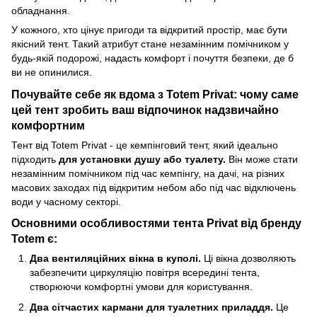
обладнання.
У кожного, хто цінує пригоди та відкритий простір, має бути
якісний тент. Такий атрибут стане незамінним помічником у
будь-якій подорожі, надасть комфорт і почуття безпеки, де б
ви не опинилися.
Почувайте себе як вдома з Totem Privat: чому саме
цей тент зробить ваш відпочинок надзвичайно
комфортним
Тент від Totem Privat - це кемпінговий тент, який ідеально
підходить
для установки душу або туалету.
Він може стати
незамінним помічником під час кемпінгу, на дачі, на різних
масових заходах під відкритим небом або під час відключень
води у часному секторі.
Основними особливостями тента Privat від бренду
Totem є:
Два вентиляційних вікна в куполі.
Ці вікна дозволяють
забезпечити циркуляцію повітря всередині тента,
створюючи комфортні умови для користування.
Два сітчастих кармани для туалетних приладдя.
Це