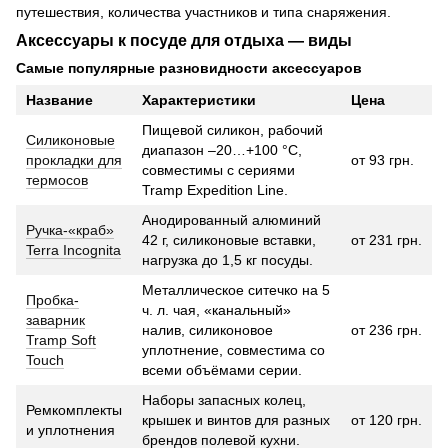
путешествия, количества участников и типа снаряжения.
Аксессуары к посуде для отдыха — виды
Самые популярные разновидности аксессуаров
Название
Характеристики
Цена
Пищевой силикон, рабочий
Силиконовые
диапазон –20…+100 °C,
прокладки для
от 93 грн.
совместимы с сериями
термосов
Tramp Expedition Line.
Анодированный алюминий
Ручка-«краб»
42 г, силиконовые вставки,
от 231 грн.
Terra Incognita
нагрузка до 1,5 кг посуды.
Металлическое ситечко на 5
Пробка-
ч. л. чая, «канальный»
заварник
налив, силиконовое
от 236 грн.
Tramp Soft
уплотнение, совместима со
Touch
всеми объёмами серии.
Наборы запасных колец,
Ремкомплекты
крышек и винтов для разных
от 120 грн.
и уплотнения
брендов полевой кухни.