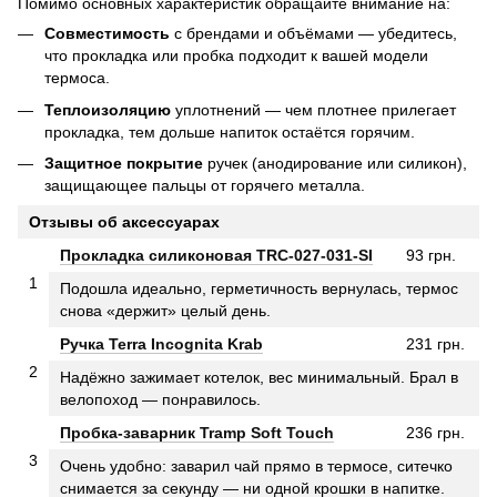
Помимо основных характеристик обращайте внимание на:
Совместимость
с брендами и объёмами — убедитесь,
что прокладка или пробка подходит к вашей модели
термоса.
Теплоизоляцию
уплотнений — чем плотнее прилегает
прокладка, тем дольше напиток остаётся горячим.
Защитное покрытие
ручек (анодирование или силикон),
защищающее пальцы от горячего металла.
Отзывы об аксессуарах
Прокладка силиконовая TRC-027-031-SI
93 грн.
1
Подошла идеально, герметичность вернулась, термос
снова «держит» целый день.
Ручка Terra Incognita Krab
231 грн.
2
Надёжно зажимает котелок, вес минимальный. Брал в
велопоход — понравилось.
Пробка-заварник Tramp Soft Touch
236 грн.
3
Очень удобно: заварил чай прямо в термосе, ситечко
снимается за секунду — ни одной крошки в напитке.