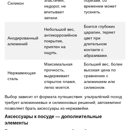
эластичен,
порезам, со
Силикон
недорог, не
временем может
впитывает
тускнеть.
запахи.
Боится глубоких
Небольшой вес,
царапин, теряет
антикоррозийное
Анодированный
цвет при
покрытие,
алюминий
длительном
приятен на
контакте с
ощупь.
абразивами.
Максимальная
Больший вес, более
прочность,
высокая цена по
Нержавеющая
выдерживает
сравнению с
сталь
открытое пламя,
алюминием или
легко моется.
силиконом.
Выбор зависит от формата путешествия: ультралёгкий поход
требует алюминиевых и силиконовых решений; автокемпинг
позволяет брать аксессуары из нержавейки.
Аксессуары к посуде — дополнительные
элементы