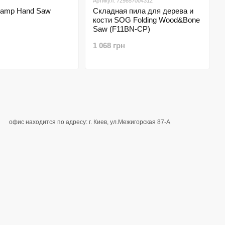
Артикул: 729857004312
amp Hand Saw
Складная пила для дерева и
кости SOG Folding Wood&Bone
Saw (F11BN-CP)
1 068 грн
офис находится по адресу: г. Киев, ул.Межигорская 87-А