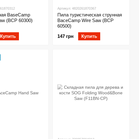
261870312
Артикул: 4820261870367
ная BaseCamp
Пила туристическая струнная
aw (BCP 60300)
BaceCamp Wire Saw (BCP
60500)
Купить
147 грн
Купить