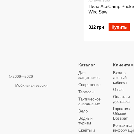
Артикул: 2595
Пила AceCamp Pocket
Wire Saw
312 грн
Купить
Каталог
Клиентам
Для
Вход в
© 2006—2026
защитников
личный
кабинет
Снаряжение
Мобильная версия
О нас
Термосы
Оплата и
Тактическое
доставка
снаряжение
Гарнатия/
Вело
Обмен/
Водный
Возврат
туризм
Контактная
Скейты и
информаци