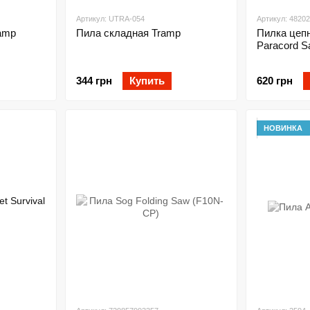
Артикул: UTRA-054
Артикул: 4820
amp
Пила складная Tramp
Пилка цеп
Paracord S
344 грн
Купить
620 грн
НОВИНКА