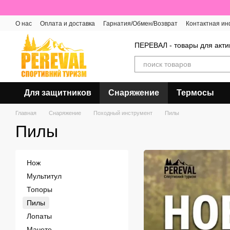
Перейти к основному контенту
О нас
Оплата и доставка
Гарнатия/Обмен/Возврат
Контактная и
Отзывы о магазине
ПЕРЕВАЛ - товары для акти
Для защитников
Снаряжение
Термосы
Главная
Снаряжение
Походный инструмент
Пилы
Пилы
Нож
Мультитул
Топоры
Пилы
Лопаты
Мачете