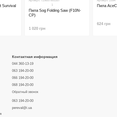
Артикул: 729857993357
Артикул: 2594
1
 Survival
Пила AceC
Пила Sog Folding Saw (F10N-
CP)
624 грн
1 020 грн
Контактная информация
044 360-13-19
063 194-20-00
066 194-20-00
068 194-20-00
Обратный звонок
063 194-20-00
pereval@i.ua
я