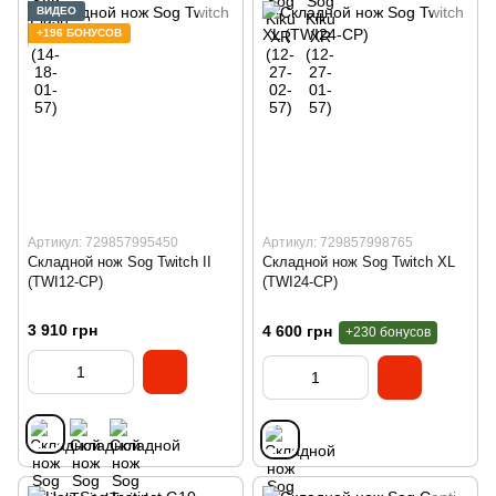
ВИДЕО
+196 БОНУСОВ
Артикул: 729857995450
Артикул: 729857998765
Складной нож Sog Twitch II
Складной нож Sog Twitch XL
(TWI12-CP)
(TWI24-CP)
3 910 грн
4 600 грн
+230 бонусов