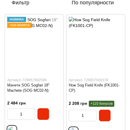
Фильтр
По популярности
НОВИНКА
+124 БОНУСА
Артикул: 729857992596
Артикул: 729857006378
Мачете SOG Sogfari 18"
Нож Sog Field Knife (FK1001-
Machete (SOG MC02-N)
CP)
2 484 грн
2 208 грн
+110 бонусов