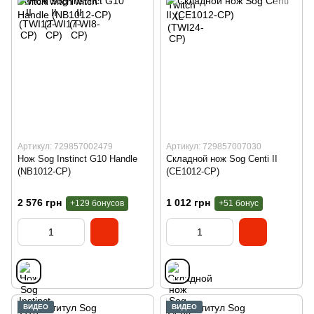
Артикул: 729857002479
Артикул: 729857007030
Нож Sog Instinct G10 Handle
Складной нож Sog Centi II
(NB1012-CP)
(CE1012-CP)
2 576 грн
1 012 грн
+129 бонусов
+51 бонус
ВИДЕО
ВИДЕО