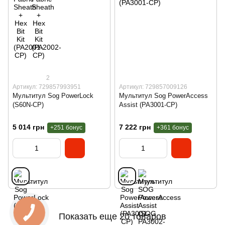
2
Артикул: 729857993951
Артикул: 729857009126
Мультитул Sog PowerLock
Мультитул Sog PowerAccess
(S60N-CP)
Assist (PA3001-CP)
5 014 грн
7 222 грн
+251 бонус
+361 бонус
Показать еще 20 товаров