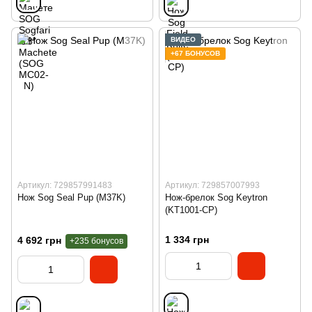
ВИДЕО
+67 БОНУСОВ
Артикул: 729857991483
Артикул: 729857007993
Нож Sog Seal Pup (M37K)
Нож-брелок Sog Keytron
(KT1001-CP)
1 334 грн
4 692 грн
+235 бонусов