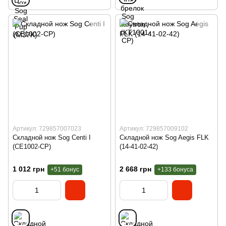
Артикул: 729857007023
Артикул: 729857009102
Складной нож Sog Centi I
Складной нож Sog Aegis FLK
(CE1002-CP)
(14-41-02-42)
1 012 грн
2 668 грн
+51 бонус
+133 бонуса