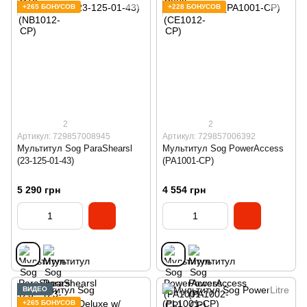
+265 БОНУСОВ
+228 БОНУСОВ
2
2
Артикул: 729857008945
Артикул: 729857006392
Мультитул Sog ParaShearsl
Мультитул Sog PowerAccess
(23-125-01-43)
(PA1001-CP)
5 290 грн
4 554 грн
ВИДЕО
+265 БОНУСОВ