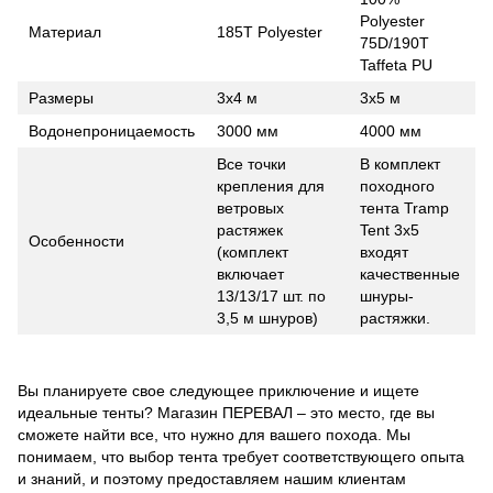
Polyester
Материал
185T Polyester
75D/190T
Taffeta PU
Размеры
3х4 м
3x5 м
Водонепроницаемость
3000 мм
4000 мм
Все точки
В комплект
крепления для
походного
ветровых
тента Tramp
растяжек
Tent 3x5
Особенности
(комплект
входят
включает
качественные
13/13/17 шт. по
шнуры-
3,5 м шнуров)
растяжки.
Вы планируете свое следующее приключение и ищете
идеальные тенты? Магазин ПЕРЕВАЛ – это место, где вы
сможете найти все, что нужно для вашего похода. Мы
понимаем, что выбор тента требует соответствующего опыта
и знаний, и поэтому предоставляем нашим клиентам