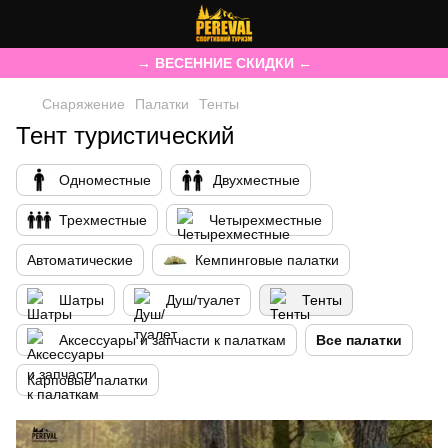
→ ВЕСЕННИЕ СКИДКИ ←
Снаряжение
Палатки
Тенты
Тент туристический
Одноместные
Двухместные
Трехместные
Четырехместные
Автоматические
Кемпинговые палатки
Шатры
Душ/туалет
Тенты
Аксессуары и запчасти к палаткам
Все палатки
Карповые палатки