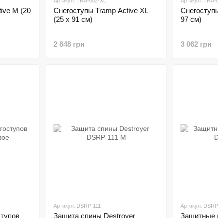
Артикул: TRA-002-XL
Артикул: TRA-
ive M (20
Cнегоступы Tramp Active XL
Cнегоступы
(25 х 91 см)
97 см)
2 848 грн
3 062 грн
Артикул: DSRP-111
Артикул: DSRP
ступов
Защита спины Destroyer
Защитные 