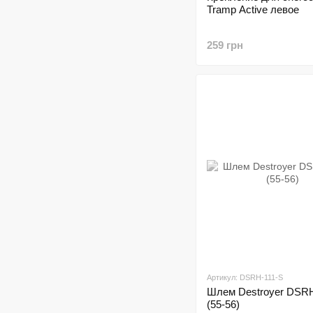
Tramp Active левое
259 грн
Артикул: DSRH-111-S
Шлем Destroyer DSRH
(55-56)