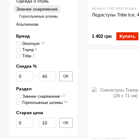
Одежда и обувь
Зимнее снаряжение
Артикул: T-MC-0001-M-black
Ледоступы Tribe Ice, 
Горнолыжные шлемы
Альпинизм
Бренд
1 402 грн
Купить
Destroyer
13
Tramp
8
Tribe
2
Скидка %
От Скидка %
До Скидка %
OK
Раздел
Зимнее снаряжение
13
Горнолыжные шлемы
10
Старая цена
От Старая цена
До Старая цена
OK