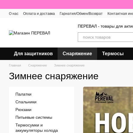
Перейти к основному контенту
О нас
Оплата и доставка
Гарнатия/Обмен/Возврат
Контактная и
Отзывы о магазине
ПЕРЕВАЛ - товары для акти
Для защитников
Снаряжение
Термосы
Главная
Снаряжение
Зимнее снаряжение
Зимнее снаряжение
Палатки
Спальники
Рюкзаки
Питьевые системы
Термосумки и
аккумуляторы холода