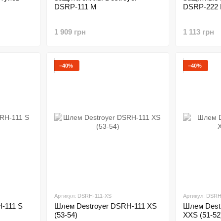
DSRP-111 M
DSRP-222 
1 909 грн
1 113 грн
−40%
−40%
Артикул: DSRH-111-XS
Артикул: DSRH
-111 S
Шлем Destroyer DSRH-111 XS
Шлем Dest
(53-54)
XXS (51-52