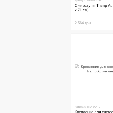
Артикул: TRA-002-M
Cнегоступы Tramp Act
х 71 см)
2 564 грн
Артикул: TRA-004-L
Крепление для снего