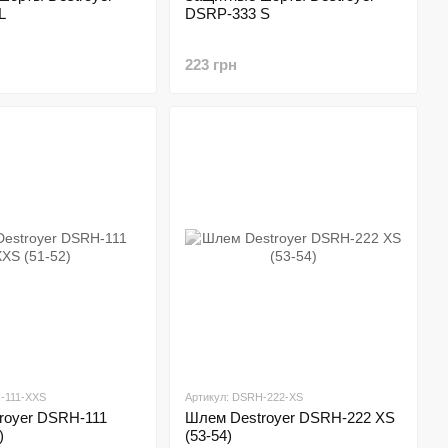
L
DSRP-333 S
223 грн
-111-XXS
Артикул: DSRH-222-XS
royer DSRH-111
Шлем Destroyer DSRH-222 XS
)
(53-54)