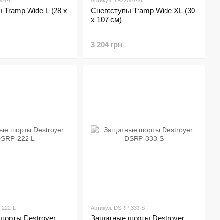
001-L
Артикул: TRA-001-XL
 Tramp Wide L (28 х
Cнегоступы Tramp Wide XL (30
х 107 см)
3 204 грн
-222-L
Артикул: DSRP-333-S
шорты Destroyer
Защитные шорты Destroyer