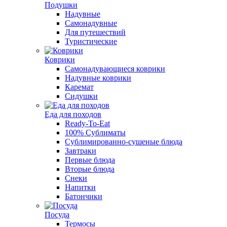
Подушки
Надувные
Самонадувные
Для путешествий
Туристические
Коврики
Самонадувающиеся коврики
Надувные коврики
Каремат
Сидушки
Еда для походов
Ready-To-Eat
100% Сублиматы
Сублимированно-сушеные блюда
Завтраки
Первые блюда
Вторые блюда
Снеки
Напитки
Батончики
Посуда
Термосы