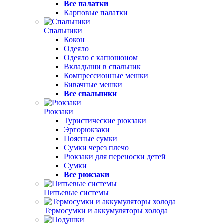
Все палатки
Карповые палатки
Спальники
Кокон
Одеяло
Одеяло с капюшоном
Вкладыши в спальник
Компрессионные мешки
Бивачные мешки
Все спальники
Рюкзаки
Туристические рюкзаки
Эргорюкзаки
Поясные сумки
Сумки через плечо
Рюкзаки для переноски детей
Сумки
Все рюкзаки
Питьевые системы
Термосумки и аккумуляторы холода