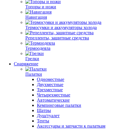
Топоры и ножи
Навигация
Термосумки и аккумуляторы холода
Репелленты, защитные средства
Термоодеяла
Грелки
Снаряжение
Палатки
Одноместные
Двухместные
Трехместные
Четырехместные
Автоматические
Кемпинговые палатки
Шатры
Душ/туалет
Тенты
Аксессуары и запчасти к палаткам